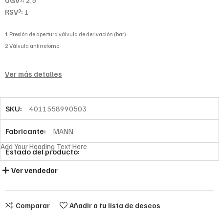
UGV
:
2,5
RSV
:
1
2
1 Presión de apertura válvula de derivación (bar)
2 Válvula antirretorno
Ver más detalles
SKU:
4011558990503
Fabricante:
MANN
Add Your Heading Text Here
Estado del producto:
Ver vendedor
Comparar
Añadir a tu lista de deseos