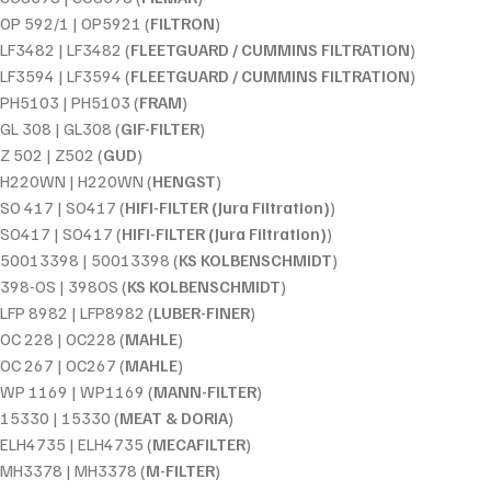
OP 592/1 | OP5921 (
FILTRON
)
LF3482 | LF3482 (
FLEETGUARD / CUMMINS FILTRATION
)
LF3594 | LF3594 (
FLEETGUARD / CUMMINS FILTRATION
)
PH5103 | PH5103 (
FRAM
)
GL 308 | GL308 (
GIF-FILTER
)
Z 502 | Z502 (
GUD
)
H220WN | H220WN (
HENGST
)
SO 417 | SO417 (
HIFI-FILTER (Jura Filtration)
)
SO417 | SO417 (
HIFI-FILTER (Jura Filtration)
)
50013398 | 50013398 (
KS KOLBENSCHMIDT
)
398-OS | 398OS (
KS KOLBENSCHMIDT
)
LFP 8982 | LFP8982 (
LUBER-FINER
)
OC 228 | OC228 (
MAHLE
)
OC 267 | OC267 (
MAHLE
)
WP 1169 | WP1169 (
MANN-FILTER
)
15330 | 15330 (
MEAT & DORIA
)
ELH4735 | ELH4735 (
MECAFILTER
)
MH3378 | MH3378 (
M-FILTER
)