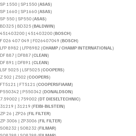
SP 1550 | SP1550 (
ASAS
)
SP 1660 | SP1660 (
ASAS
)
SP 550 | SP550 (
ASAS
)
BD325 | BD325 (
BALDWIN
)
451403200 | 451403200 (
BOSCH
)
F 026 407 049 | F026407049 (
BOSCH
)
LFP 8982 | LFP8982 (
CHAMP / CHAMP INTERNATIONAL
)
DF 887 | DF887 (
CLEAN
)
DF 891 | DF891 (
CLEAN
)
LSF 5025 | LSF5025 (
COOPERS
)
Z 502 | Z502 (
COOPERS
)
FT5121 | FT5121 (
COOPERSFIAAM
)
P550342 | P550342 (
DONALDSON
)
7.59002 | 759002 (
DT DIESELTECHNIC
)
31219 | 31219 (
FEIBI-BILSTEIN
)
ZP 26 | ZP26 (
FIL FILTER
)
ZP 3006 | ZP3006 (
FIL FILTER
)
SO8232 | SO8232 (
FILMAR
)
SO8398 | SO8398 (
FILMAR
)