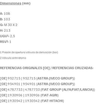
Dimensiones
(mm)
A:
108
B:
103
G:
M 30 X 2
H:
213
UGV
:
2,5
1
RSV
:
1
2
1 Presión de apertura válvula de derivación (bar)
2 Válvula antirretorno
REFERENCIAS ORIGINALES [OE] / REFERENCIAS CRUZADAS:
[
OE
] 952715 | 952715 (
ASTRA (IVECO GROUP)
)
[
OE
] 954901 | 954901 (
ASTRA (IVECO GROUP)
)
[
OE
] 4787733 | 4787733 (
FIAT GROUP (ALFA/FIAT/LANCIA)
)
[
OE
] 1930906 | 1930906 (
FIAT-AGRI
)
[
OE
] 1930542 | 1930542 (
FIAT-HITACHI
)