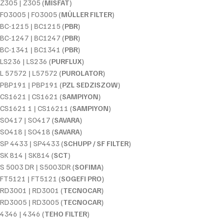
Z305 | Z305 (
MISFAT
)
FO3005 | FO3005 (
MÜLLER FILTER
)
BC-1215 | BC1215 (
PBR
)
BC-1247 | BC1247 (
PBR
)
BC-1341 | BC1341 (
PBR
)
LS236 | LS236 (
PURFLUX
)
L 57572 | L57572 (
PUROLATOR
)
PBP191 | PBP191 (
PZL SEDZISZOW
)
CS1621 | CS1621 (
SAMPIYON
)
CS1621 1 | CS16211 (
SAMPIYON
)
SO417 | SO417 (
SAVARA
)
SO418 | SO418 (
SAVARA
)
SP 4433 | SP4433 (
SCHUPP / SF FILTER
)
SK 814 | SK814 (
SCT
)
S 5003 DR | S5003DR (
SOFIMA
)
FT5121 | FT5121 (
SOGEFI PRO
)
RD3001 | RD3001 (
TECNOCAR
)
RD3005 | RD3005 (
TECNOCAR
)
4346 | 4346 (
TEHO FILTER
)