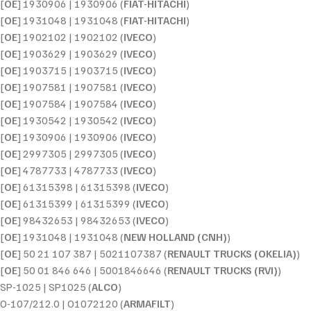
[
OE
] 1930906 | 1930906 (
FIAT-HITACHI
)
[
OE
] 1931048 | 1931048 (
FIAT-HITACHI
)
[
OE
] 1902102 | 1902102 (
IVECO
)
[
OE
] 1903629 | 1903629 (
IVECO
)
[
OE
] 1903715 | 1903715 (
IVECO
)
[
OE
] 1907581 | 1907581 (
IVECO
)
[
OE
] 1907584 | 1907584 (
IVECO
)
[
OE
] 1930542 | 1930542 (
IVECO
)
[
OE
] 1930906 | 1930906 (
IVECO
)
[
OE
] 2997305 | 2997305 (
IVECO
)
[
OE
] 4787733 | 4787733 (
IVECO
)
[
OE
] 61315398 | 61315398 (
IVECO
)
[
OE
] 61315399 | 61315399 (
IVECO
)
[
OE
] 98432653 | 98432653 (
IVECO
)
[
OE
] 1931048 | 1931048 (
NEW HOLLAND (CNH)
)
[
OE
] 50 21 107 387 | 5021107387 (
RENAULT TRUCKS (OKELIA)
)
[
OE
] 50 01 846 646 | 5001846646 (
RENAULT TRUCKS (RVI)
)
SP-1025 | SP1025 (
ALCO
)
O-107/212.0 | O1072120 (
ARMAFILT
)