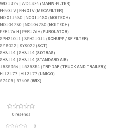
WD 1374 | WD1374 (
MANN-FILTER
)
FH401 V | FH401V (
MECAFILTER
)
NO 011480 | NO011480 (
NOITECH
)
NO104780 | NO104780 (
NOITECH
)
PER176 H | PER176H (
PUROLATOR
)
SPH21011 | SPH21011 (
SCHUPP / SF FILTER
)
SY 8022 | SY8022 (
SCT
)
SH8114 | SH8114 (
SOTRAS
)
SH8114 | SH8114 (
STANDARD AIR
)
1535354 | 1535354 (
TRP DAF (TRUCK AND TRAILER)
)
HI 13177 | HI13177 (
UNICO
)
57405 | 57405 (
WIX
)
0 reseñas
0