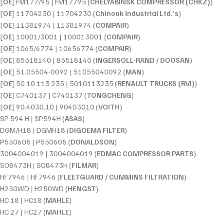
[
OE
] FM177/95 | FM17795 (
CHELYABINSK COMPRESSOR (CHKZ)
)
[
OE
] 11704230 | 11704230 (
Chinook Industrial Ltd.’s
)
[
OE
] 11381974 | 11381974 (
COMPAIR
)
[
OE
] 10001/3001 | 100013001 (
COMPAIR
)
[
OE
] 1065/6774 | 10656774 (
COMPAIR
)
[
OE
] 85518140 | 85518140 (
INGERSOLL-RAND / DOOSAN
)
[
OE
] 51.05504-0092 | 51055040092 (
MAN
)
[
OE
] 50 10 113 235 | 5010113235 (
RENAULT TRUCKS (RVI)
)
[
OE
] C740137 | C740137 (
TONGCHENG
)
[
OE
] 90.4030.10 | 90403010 (
VOITH
)
SP 594 H | SP594H (
ASAS
)
DGM/H18 | DGMH18 (
DIGOEMA FILTER
)
P550605 | P550605 (
DONALDSON
)
3004004019 | 3004004019 (
EDMAC COMPRESSOR PARTS
)
SO8473H | SO8473H (
FILMAR
)
HF7946 | HF7946 (
FLEETGUARD / CUMMINS FILTRATION
)
H250WD | H250WD (
HENGST
)
HC 18 | HC18 (
MAHLE
)
HC 27 | HC27 (
MAHLE
)