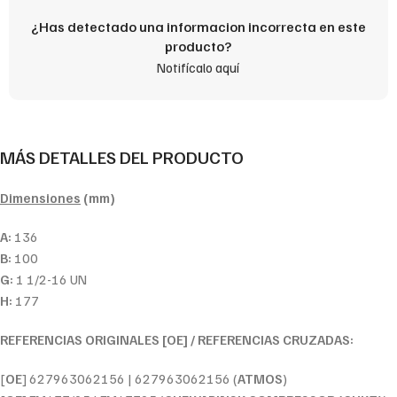
¿Has detectado una informacion incorrecta en este
producto?
Notifícalo aquí
MÁS DETALLES DEL PRODUCTO
Dimensiones
(mm)
A:
136
B:
100
G:
1 1/2-16 UN
H:
177
REFERENCIAS ORIGINALES [OE] / REFERENCIAS CRUZADAS:
[
OE
] 627963062156 | 627963062156 (
ATMOS
)