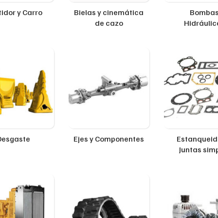
idor y Carro
Bielas y cinemática
Bomba
de cazo
Hidráulic
Desgaste
Ejes y Componentes
Estanqueid
Juntas sim