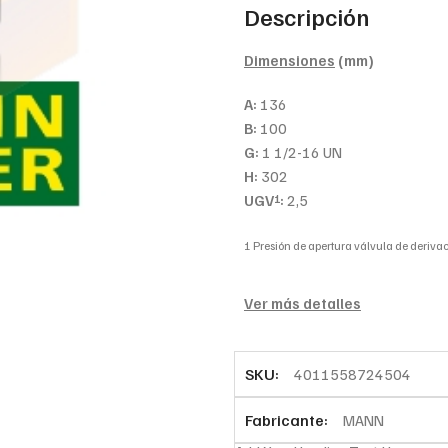
Descripción
Dimensiones
(mm)
A:
136
B:
100
G:
1 1/2-16 UN
H:
302
UGV
:
2,5
1
1 Presión de apertura válvula de derivac
Ver más detalles
SKU:
4011558724504
Fabricante:
MANN