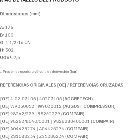
Dimensiones
(mm)
A:
136
B:
100
G:
1 1/2-16 UN
H:
302
UGV
:
2,5
1
1 Presión de apertura válvula de derivación (bar)
REFERENCIAS ORIGINALES [OE] / REFERENCIAS CRUZADAS:
[
OE
] 4-02-03105 | 40203105 (
AGGRETECH
)
[
OE
] W9030012 | W9030012 (
AUGUST COMPRESSOR
)
[
OE
] 98262/229 | 98262229 (
COMPAIR
)
[
OE
] 98262/8040/0001 | 9826280400001 (
COMPAIR
)
[
OE
] A04425274 | A04425274 (
COMPAIR
)
[
OE
] ZS1088234 | ZS1088234 (
COMPAIR
)