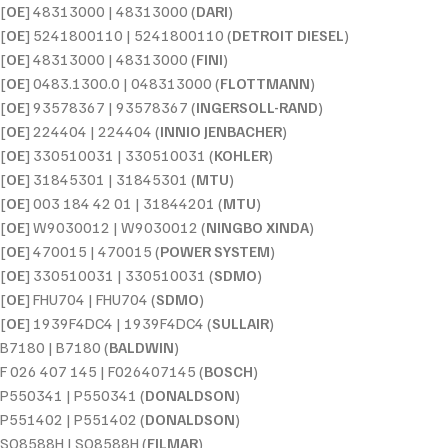
[
OE
] 48313000 | 48313000 (
DARI
)
[
OE
] 5241800110 | 5241800110 (
DETROIT DIESEL
)
[
OE
] 48313000 | 48313000 (
FINI
)
[
OE
] 0483.1300.0 | 048313000 (
FLOTTMANN
)
[
OE
] 93578367 | 93578367 (
INGERSOLL-RAND
)
[
OE
] 224404 | 224404 (
INNIO JENBACHER
)
[
OE
] 330510031 | 330510031 (
KOHLER
)
[
OE
] 31845301 | 31845301 (
MTU
)
[
OE
] 003 184 42 01 | 31844201 (
MTU
)
[
OE
] W9030012 | W9030012 (
NINGBO XINDA
)
[
OE
] 470015 | 470015 (
POWER SYSTEM
)
[
OE
] 330510031 | 330510031 (
SDMO
)
[
OE
] FHU704 | FHU704 (
SDMO
)
[
OE
] 1939F4DC4 | 1939F4DC4 (
SULLAIR
)
B7180 | B7180 (
BALDWIN
)
F 026 407 145 | F026407145 (
BOSCH
)
P550341 | P550341 (
DONALDSON
)
P551402 | P551402 (
DONALDSON
)
SO8588H | SO8588H (
FILMAR
)