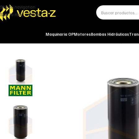
Skip to navigation
Skip to main content
Maquinaria OP
Motores
Bombas Hidráulicas
Tran
Inicio
Miscelánea - otros
Otros
FILTRO DE ACEITE WD 13 145/4 MANN