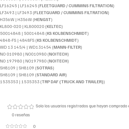
LF16245 | LF16245 (
FLEETGUARD / CUMMINS FILTRATION
)
LF3493 | LF3493 (
FLEETGUARD / CUMMINS FILTRATION
)
H356W | H356W (
HENGST
)
KL800-020 | KL800020 (
KELTEC
)
50014848 | 50014848 (
KS KOLBENSCHMIDT
)
4848-FS | 4848FS (
KS KOLBENSCHMIDT
)
WD 13 145/4 | WD131454 (
MANN-FILTER
)
NO 010980 | NO010980 (
NOITECH
)
NO 197980 | NO197980 (
NOITECH
)
SH8109 | SH8109 (
SOTRAS
)
SH8109 | SH8109 (
STANDARD AIR
)
1535353 | 1535353 (
TRP DAF (TRUCK AND TRAILER)
)
Solo los usuarios registrados que hayan comprado
0 reseñas
0