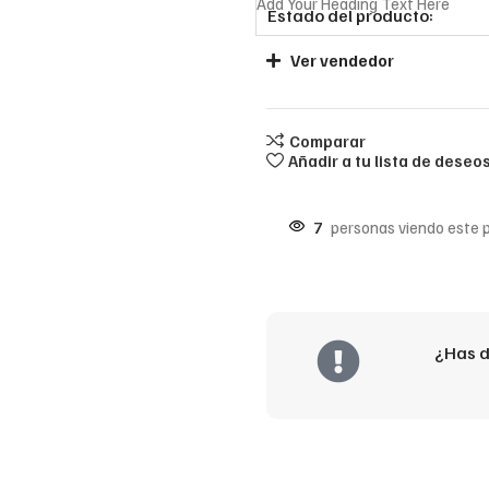
Add Your Heading Text Here
Estado del producto:
Ver vendedor
Comparar
Añadir a tu lista de deseo
7
personas viendo este 
¿Has d