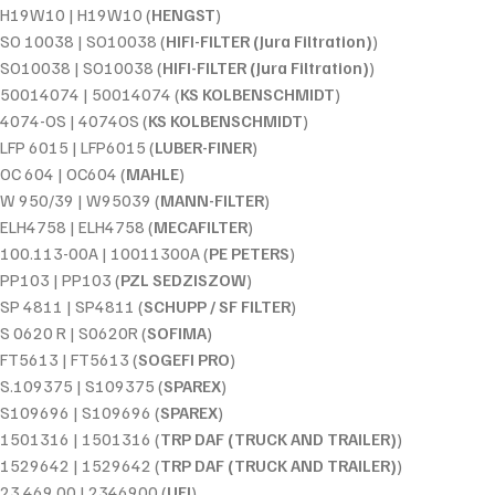
H19W10 | H19W10 (
HENGST
)
SO 10038 | SO10038 (
HIFI-FILTER (Jura Filtration)
)
SO10038 | SO10038 (
HIFI-FILTER (Jura Filtration)
)
50014074 | 50014074 (
KS KOLBENSCHMIDT
)
4074-OS | 4074OS (
KS KOLBENSCHMIDT
)
LFP 6015 | LFP6015 (
LUBER-FINER
)
OC 604 | OC604 (
MAHLE
)
W 950/39 | W95039 (
MANN-FILTER
)
ELH4758 | ELH4758 (
MECAFILTER
)
100.113-00A | 10011300A (
PE PETERS
)
PP103 | PP103 (
PZL SEDZISZOW
)
SP 4811 | SP4811 (
SCHUPP / SF FILTER
)
S 0620 R | S0620R (
SOFIMA
)
FT5613 | FT5613 (
SOGEFI PRO
)
S.109375 | S109375 (
SPAREX
)
S109696 | S109696 (
SPAREX
)
1501316 | 1501316 (
TRP DAF (TRUCK AND TRAILER)
)
1529642 | 1529642 (
TRP DAF (TRUCK AND TRAILER)
)
23.469.00 | 2346900 (
UFI
)