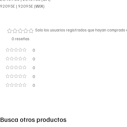
92095E | 92095E (
WIX
)
Solo los usuarios registrados que hayan comprado
0 reseñas
0
0
0
0
0
Busca otros productos