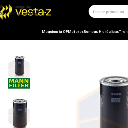
Skip to navigation
Skip to main content
Maquinaria OP
Motores
Bombas Hidráulicas
Tran
Inicio
Miscelánea - otros
Otros
FILTRO DE ACEITE W 950/39 MANN-FI