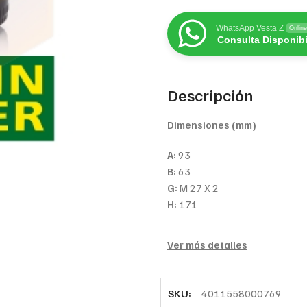
WhatsApp Vesta Z
Online
Consulta Disponibi
Descripción
Dimensiones
(mm)
A:
93
B:
63
G:
M 27 X 2
H:
171
Ver más detalles
SKU:
4011558000769