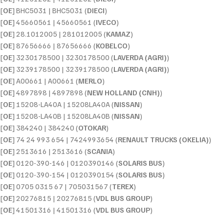
[
OE
] BHC5031 | BHC5031 (
DIECI
)
[
OE
] 45660561 | 45660561 (
IVECO
)
[
OE
] 28.1012005 | 281012005 (
KAMAZ
)
[
OE
] 87656666 | 87656666 (
KOBELCO
)
[
OE
] 3230178500 | 3230178500 (
LAVERDA (AGRI)
)
[
OE
] 3239178500 | 3239178500 (
LAVERDA (AGRI)
)
[
OE
] A00661 | A00661 (
MERLO
)
[
OE
] 4897898 | 4897898 (
NEW HOLLAND (CNH)
)
[
OE
] 15208-LA40A | 15208LA40A (
NISSAN
)
[
OE
] 15208-LA40B | 15208LA40B (
NISSAN
)
[
OE
] 384240 | 384240 (
OTOKAR
)
[
OE
] 74 24 993 654 | 7424993654 (
RENAULT TRUCKS (OKELIA)
)
[
OE
] 2513616 | 2513616 (
SCANIA
)
[
OE
] 0120-390-146 | 0120390146 (
SOLARIS BUS
)
[
OE
] 0120-390-154 | 0120390154 (
SOLARIS BUS
)
[
OE
] 0705 0315 67 | 705031567 (
TEREX
)
[
OE
] 20276815 | 20276815 (
VDL BUS GROUP
)
[
OE
] 41501316 | 41501316 (
VDL BUS GROUP
)