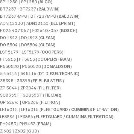
SP-1250 | SP1250 (
ALCO
)
BT7237 | BT7237 (
BALDWIN
)
BT7237-MPG | BT7237MPG (
BALDWIN
)
ADN 12130 | ADN12130 (
BLUEPRINT
)
F 026 407 057 | F026407057 (
BOSCH
)
DO 1843 | DO1843 (
CLEAN
)
DO 5504 | DO5504 (
CLEAN
)
LSF 5179 | LSF5179 (
COOPERS
)
FT5613 | FT5613 (
COOPERSFIAAM
)
P550520 | P550520 (
DONALDSON
)
5.45116 | 545116 (
DT DIESELTECHNIC
)
35395 | 35395 (
FEIBI-BILSTEIN
)
ZP 3044 | ZP3044 (
FIL FILTER
)
SO8555T | SO8555T (
FILMAR
)
OP 626/6 | OP6266 (
FILTRON
)
LF16015 | LF16015 (
FLEETGUARD / CUMMINS FILTRATION
)
LF3886 | LF3886 (
FLEETGUARD / CUMMINS FILTRATION
)
PH9453 | PH9453 (
FRAM
)
Z 602 | Z602 (
GUD
)