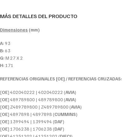
MÁS DETALLES DEL PRODUCTO
Dimensiones
(mm)
A:
93
B:
63
G:
M 27 X 2
H:
171
REFERENCIAS ORIGINALES [OE] / REFERENCIAS CRUZADAS:
[
OE
] 402040222 | 402040222 (
AVIA
)
[
OE
] 489789800 | 489789800 (
AVIA
)
[
OE
] Z489789800 | Z489789800 (
AVIA
)
[
OE
] 4897898 | 4897898 (
CUMMINS
)
[
OE
] 1399494 | 1399494 (
DAF
)
[
OE
] 1706238 | 1706238 (
DAF
)
[
OE
] 41251202 | 41251202 (
DIECI
)