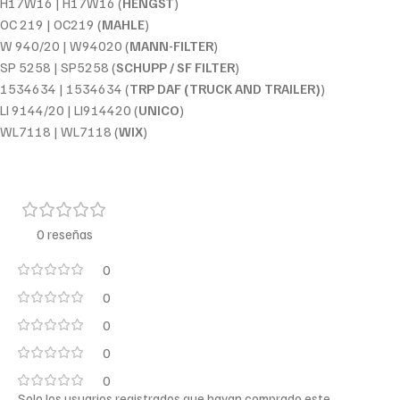
H17W16 | H17W16 (
HENGST
)
OC 219 | OC219 (
MAHLE
)
W 940/20 | W94020 (
MANN-FILTER
)
SP 5258 | SP5258 (
SCHUPP / SF FILTER
)
1534634 | 1534634 (
TRP DAF (TRUCK AND TRAILER)
)
LI 9144/20 | LI914420 (
UNICO
)
WL7118 | WL7118 (
WIX
)
0 reseñas
0
0
0
0
0
Solo los usuarios registrados que hayan comprado este