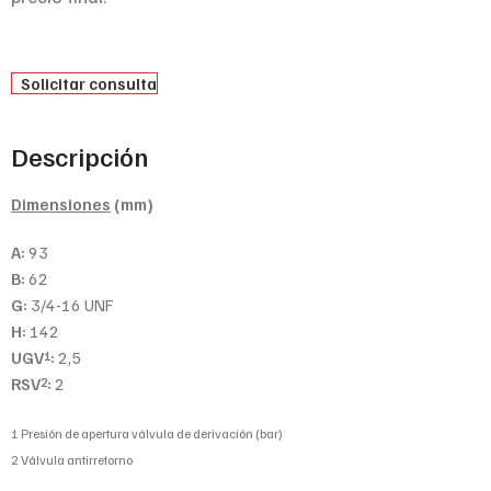
Solicitar consulta
Descripción
Dimensiones
(mm)
A:
93
B:
62
G:
3/4-16 UNF
H:
142
UGV
:
2,5
1
RSV
:
2
2
1 Presión de apertura válvula de derivación (bar)
2 Válvula antirretorno