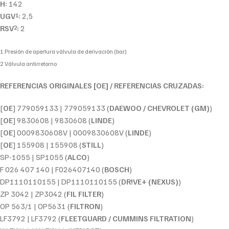
H:
142
UGV
:
2,5
1
RSV
:
2
2
1 Presión de apertura válvula de derivación (bar)
2 Válvula antirretorno
REFERENCIAS ORIGINALES [OE] / REFERENCIAS CRUZADAS:
[
OE
] 779059133 | 779059133 (
DAEWOO / CHEVROLET (GM)
)
[
OE
] 9830608 | 9830608 (
LINDE
)
[
OE
] 0009830608V | 0009830608V (
LINDE
)
[
OE
] 155908 | 155908 (
STILL
)
SP-1055 | SP1055 (
ALCO
)
F 026 407 140 | F026407140 (
BOSCH
)
DP1110110155 | DP1110110155 (
DR!VE+ (NEXUS)
)
ZP 3042 | ZP3042 (
FIL FILTER
)
OP 563/1 | OP5631 (
FILTRON
)
LF3792 | LF3792 (
FLEETGUARD / CUMMINS FILTRATION
)