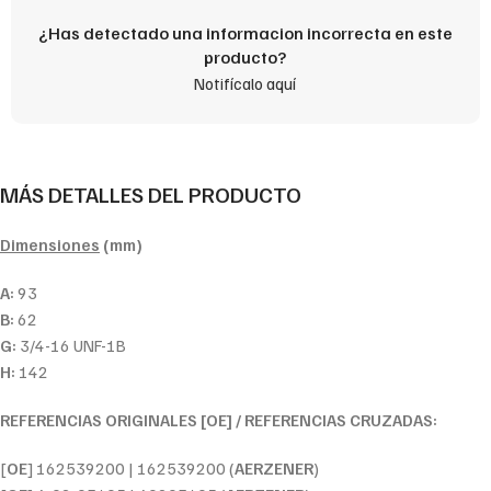
¿Has detectado una informacion incorrecta en este
producto?
Notifícalo aquí
MÁS DETALLES DEL PRODUCTO
Dimensiones
(mm)
A:
93
B:
62
G:
3/4-16 UNF-1B
H:
142
REFERENCIAS ORIGINALES [OE] / REFERENCIAS CRUZADAS:
[
OE
] 162539200 | 162539200 (
AERZENER
)