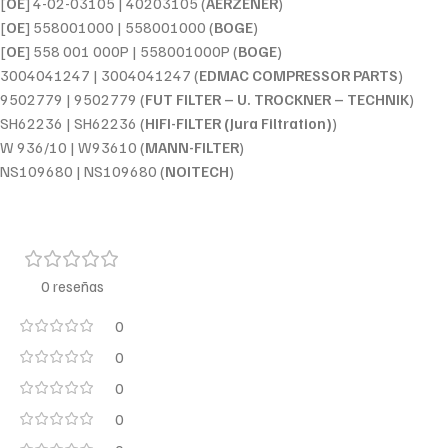
[
OE
] 4-02-03105 | 40203105 (
AERZENER
)
[
OE
] 558001000 | 558001000 (
BOGE
)
[
OE
] 558 001 000P | 558001000P (
BOGE
)
3004041247 | 3004041247 (
EDMAC COMPRESSOR PARTS
)
9502779 | 9502779 (
FUT FILTER – U. TROCKNER – TECHNIK
)
SH62236 | SH62236 (
HIFI-FILTER (Jura Filtration)
)
W 936/10 | W93610 (
MANN-FILTER
)
NS109680 | NS109680 (
NOITECH
)
0 reseñas
0
0
0
0