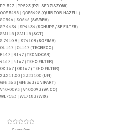
PP-523 | PP523 (
PZL SEDZISZOW
)
QOF 5498 | QOF5498 (
QUINTON HAZELL
)
SO546 | SO546 (
SAVARA
)
SP 4434 | SP4434 (
SCHUPP / SF FILTER
)
SM115 | SM115 (
SCT
)
S 7410 R | S7410R (
SOFIMA
)
OL 147 | OL147 (
TECNECO
)
R147 | R147 (
TECNOCAR
)
4167 | 4167 (
TEHO FILTER
)
OK 167 | OK167 (
TEHO FILTER
)
23.211.00 | 2321100 (
UFI
)
GFE 363 | GFE363 (
UNIPART
)
V40-0093 | V400093 (
VAICO
)
WL7183 | WL7183 (
WIX
)
0 reseñas