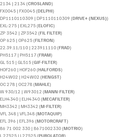
2134 | 2134 (
CROSLAND
)
FX0045 | FX0045 (
DELPHI
)
DP1110110309 | DP1110110309 (
DR!VE+ (NEXUS)
)
EXL-275 | EXL275 (
ELOFIC
)
ZP 3542 | ZP3542 (
FIL FILTER
)
OP 625 | OP625 (
FILTRON
)
22.39.11/110 | 223911110 (
FRAD
)
PH5117 | PH5117 (
FRAM
)
GL 515 | GL515 (
GIF-FILTER
)
HOF260 | HOF260 (
HALFORDS
)
H24W02 | H24W02 (
HENGST
)
OC 278 | OC278 (
MAHLE
)
W 930/12 | W93012 (
MANN-FILTER
)
ELH4340 | ELH4340 (
MECAFILTER
)
MH3342 | MH3342 (
M-FILTER
)
VFL 348 | VFL348 (
MOTAQUIP
)
EFL 396 | EFL396 (
MOTORCRAFT
)
86 71 002 330 | 8671002330 (
MOTRIO
)
L 27525 | L27525 (
PUROLATOR
)