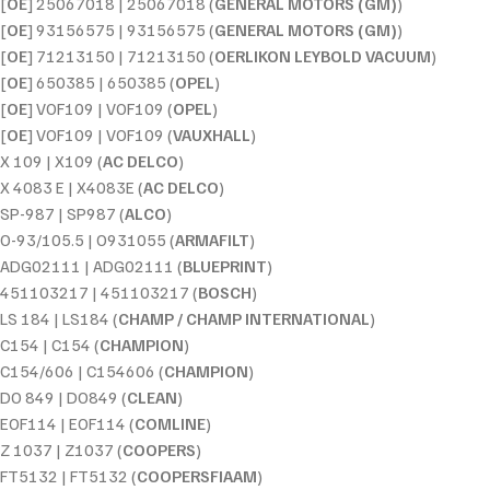
[
OE
] 25067018 | 25067018 (
GENERAL MOTORS (GM)
)
[
OE
] 93156575 | 93156575 (
GENERAL MOTORS (GM)
)
[
OE
] 71213150 | 71213150 (
OERLIKON LEYBOLD VACUUM
)
[
OE
] 650385 | 650385 (
OPEL
)
[
OE
] VOF109 | VOF109 (
OPEL
)
[
OE
] VOF109 | VOF109 (
VAUXHALL
)
X 109 | X109 (
AC DELCO
)
X 4083 E | X4083E (
AC DELCO
)
SP-987 | SP987 (
ALCO
)
O-93/105.5 | O931055 (
ARMAFILT
)
ADG02111 | ADG02111 (
BLUEPRINT
)
451103217 | 451103217 (
BOSCH
)
LS 184 | LS184 (
CHAMP / CHAMP INTERNATIONAL
)
C154 | C154 (
CHAMPION
)
C154/606 | C154606 (
CHAMPION
)
DO 849 | DO849 (
CLEAN
)
EOF114 | EOF114 (
COMLINE
)
Z 1037 | Z1037 (
COOPERS
)
FT5132 | FT5132 (
COOPERSFIAAM
)