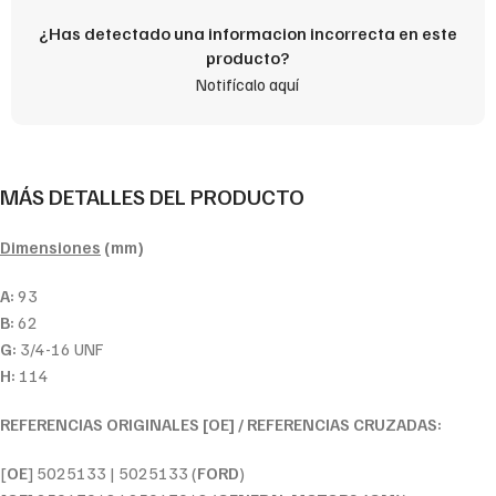
¿Has detectado una informacion incorrecta en este
producto?
Notifícalo aquí
MÁS DETALLES DEL PRODUCTO
Dimensiones
(mm)
A:
93
B:
62
G:
3/4-16 UNF
H:
114
REFERENCIAS ORIGINALES [OE] / REFERENCIAS CRUZADAS:
[
OE
] 5025133 | 5025133 (
FORD
)