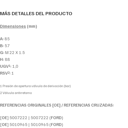
MÁS DETALLES DEL PRODUCTO
Dimensiones
(mm)
A:
85
B:
57
G:
M 22 X 1.5
H:
88
UGV
:
1,0
1
RSV
:
1
2
1 Presión de apertura válvula de derivación (bar)
2 Válvula antirretorno
REFERENCIAS ORIGINALES [OE] / REFERENCIAS CRUZADAS:
[
OE
] 5007222 | 5007222 (
FORD
)
[
OE
] 5010965 | 5010965 (
FORD
)