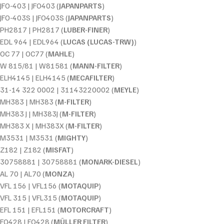
JFO-403 | JFO403 (
JAPANPARTS
)
JFO-403S | JFO403S (
JAPANPARTS
)
PH2817 | PH2817 (
LUBER-FINER
)
EDL 964 | EDL964 (
LUCAS (LUCAS-TRW)
)
OC 77 | OC77 (
MAHLE
)
W 815/81 | W81581 (
MANN-FILTER
)
ELH4145 | ELH4145 (
MECAFILTER
)
31-14 322 0002 | 31143220002 (
MEYLE
)
MH383 | MH383 (
M-FILTER
)
MH383 J | MH383J (
M-FILTER
)
MH383 X | MH383X (
M-FILTER
)
M3531 | M3531 (
MIGHTY
)
Z182 | Z182 (
MISFAT
)
30758881 | 30758881 (
MONARK-DIESEL
)
AL 70 | AL70 (
MONZA
)
VFL 156 | VFL156 (
MOTAQUIP
)
VFL 315 | VFL315 (
MOTAQUIP
)
EFL 151 | EFL151 (
MOTORCRAFT
)
FO428 | FO428 (
MÜLLER FILTER
)