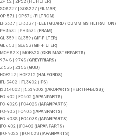
ZP 12 | ZP12 (
FIL FILTER
)
SO8227 | SO8227 (
FILMAR
)
OP 571 | OP571 (
FILTRON
)
LF3337 | LF3337 (
FLEETGUARD / CUMMINS FILTRATION
)
PH3531 | PH3531 (
FRAM
)
GL 359 | GL359 (
GIF-FILTER
)
GL 653 | GL653 (
GIF-FILTER
)
MOF 82 X | MOF82X (
GKN MASTERPARTS
)
974 S | 974S (
GREYFRIARS
)
Z 155 | Z155 (
GUD
)
HOF212 | HOF212 (
HALFORDS
)
IFL-3402 | IFL3402 (
IPS
)
J1314002 | J1314002 (
JAKOPARTS (HERTH+BUSS)
)
FO-402 | FO402 (
JAPANPARTS
)
FO-402S | FO402S (
JAPANPARTS
)
FO-403 | FO403 (
JAPANPARTS
)
FO-403S | FO403S (
JAPANPARTS
)
JFO-402 | JFO402 (
JAPANPARTS
)
JFO-402S | JFO402S (
JAPANPARTS
)