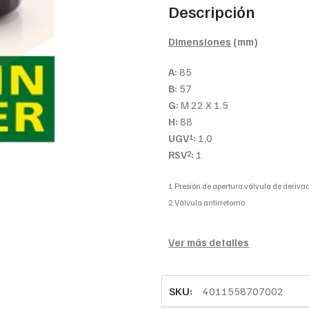
Descripción
Dimensiones
(mm)
A:
85
B:
57
G:
M 22 X 1.5
H:
88
UGV
:
1,0
1
RSV
:
1
2
1 Presión de apertura válvula de derivac
2 Válvula antirretorno
Ver más detalles
SKU:
4011558707002