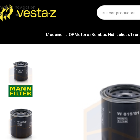
Skip to navigation
Skip to main content
Maquinaria OP
Motores
Bombas Hidráulicas
Tran
Inicio
Miscelánea - otros
Otros
FILTRO DE ACEITE W 815/81 MANN-FI