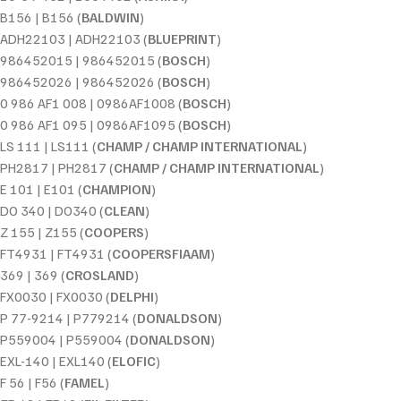
B156 | B156 (
BALDWIN
)
ADH22103 | ADH22103 (
BLUEPRINT
)
986452015 | 986452015 (
BOSCH
)
986452026 | 986452026 (
BOSCH
)
0 986 AF1 008 | 0986AF1008 (
BOSCH
)
0 986 AF1 095 | 0986AF1095 (
BOSCH
)
LS 111 | LS111 (
CHAMP / CHAMP INTERNATIONAL
)
PH2817 | PH2817 (
CHAMP / CHAMP INTERNATIONAL
)
E 101 | E101 (
CHAMPION
)
DO 340 | DO340 (
CLEAN
)
Z 155 | Z155 (
COOPERS
)
FT4931 | FT4931 (
COOPERSFIAAM
)
369 | 369 (
CROSLAND
)
FX0030 | FX0030 (
DELPHI
)
P 77-9214 | P779214 (
DONALDSON
)
P559004 | P559004 (
DONALDSON
)
EXL-140 | EXL140 (
ELOFIC
)
F 56 | F56 (
FAMEL
)