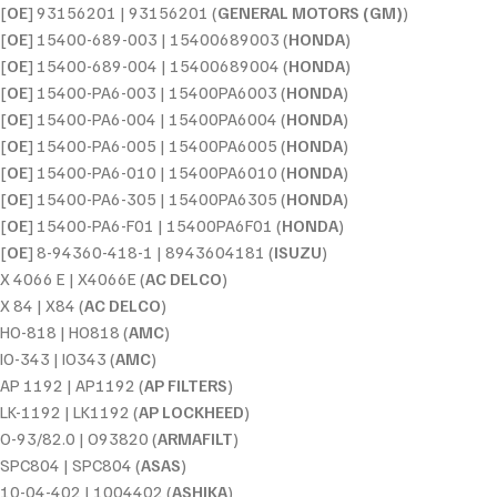
[
OE
] 93156201 | 93156201 (
GENERAL MOTORS (GM)
)
[
OE
] 15400-689-003 | 15400689003 (
HONDA
)
[
OE
] 15400-689-004 | 15400689004 (
HONDA
)
[
OE
] 15400-PA6-003 | 15400PA6003 (
HONDA
)
[
OE
] 15400-PA6-004 | 15400PA6004 (
HONDA
)
[
OE
] 15400-PA6-005 | 15400PA6005 (
HONDA
)
[
OE
] 15400-PA6-010 | 15400PA6010 (
HONDA
)
[
OE
] 15400-PA6-305 | 15400PA6305 (
HONDA
)
[
OE
] 15400-PA6-F01 | 15400PA6F01 (
HONDA
)
[
OE
] 8-94360-418-1 | 8943604181 (
ISUZU
)
X 4066 E | X4066E (
AC DELCO
)
X 84 | X84 (
AC DELCO
)
HO-818 | HO818 (
AMC
)
IO-343 | IO343 (
AMC
)
AP 1192 | AP1192 (
AP FILTERS
)
LK-1192 | LK1192 (
AP LOCKHEED
)
O-93/82.0 | O93820 (
ARMAFILT
)
SPC804 | SPC804 (
ASAS
)
10-04-402 | 1004402 (
ASHIKA
)