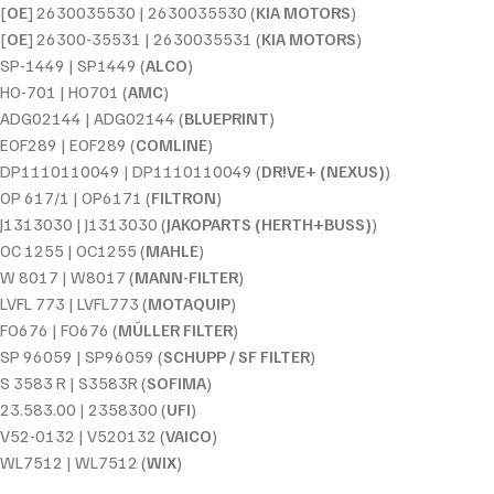
[
OE
] 2630035530 | 2630035530 (
KIA MOTORS
)
[
OE
] 26300-35531 | 2630035531 (
KIA MOTORS
)
SP-1449 | SP1449 (
ALCO
)
HO-701 | HO701 (
AMC
)
ADG02144 | ADG02144 (
BLUEPRINT
)
EOF289 | EOF289 (
COMLINE
)
DP1110110049 | DP1110110049 (
DR!VE+ (NEXUS)
)
OP 617/1 | OP6171 (
FILTRON
)
J1313030 | J1313030 (
JAKOPARTS (HERTH+BUSS)
)
OC 1255 | OC1255 (
MAHLE
)
W 8017 | W8017 (
MANN-FILTER
)
LVFL 773 | LVFL773 (
MOTAQUIP
)
FO676 | FO676 (
MÜLLER FILTER
)
SP 96059 | SP96059 (
SCHUPP / SF FILTER
)
S 3583 R | S3583R (
SOFIMA
)
23.583.00 | 2358300 (
UFI
)
V52-0132 | V520132 (
VAICO
)
WL7512 | WL7512 (
WIX
)