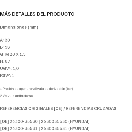
MÁS DETALLES DEL PRODUCTO
Dimensiones
(mm)
A:
80
B:
58
G:
M 20 X 1.5
H:
87
UGV
:
1,0
1
RSV
:
1
2
1 Presión de apertura válvula de derivación (bar)
2 Válvula antirretorno
REFERENCIAS ORIGINALES [OE] / REFERENCIAS CRUZADAS:
[
OE
] 26300-35530 | 2630035530 (
HYUNDAI
)
[
OE
] 26300-35531 | 2630035531 (
HYUNDAI
)