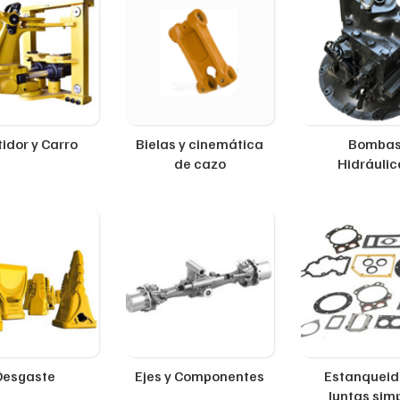
idor y Carro
Bielas y cinemática
Bomba
de cazo
Hidráulic
Desgaste
Ejes y Componentes
Estanqueid
Juntas sim