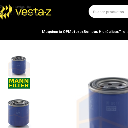
Skip to navigation
Skip to main content
Maquinaria OP
Motores
Bombas Hidráulicas
Tran
Inicio
Miscelánea - otros
Otros
FILTRO DE ACEITE W 8017 MANN-FILT