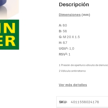
Descripción
Dimensiones
(mm)
A:
80
B:
58
G:
M 20 X 1.5
H:
87
UGV
:
1,0
1
RSV
:
1
2
1 Presión de apertura válvula de derivac
2 Válvula antirretorno
Ver más detalles
SKU:
4011558024178