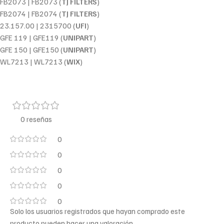
FB2073 | FB2073 (
TJ FILTERS
)
FB2074 | FB2074 (
TJ FILTERS
)
23.157.00 | 2315700 (
UFI
)
GFE 119 | GFE119 (
UNIPART
)
GFE 150 | GFE150 (
UNIPART
)
WL7213 | WL7213 (
WIX
)
0 reseñas
0
0
0
0
0
Solo los usuarios registrados que hayan comprado este
producto pueden hacer una valoración.