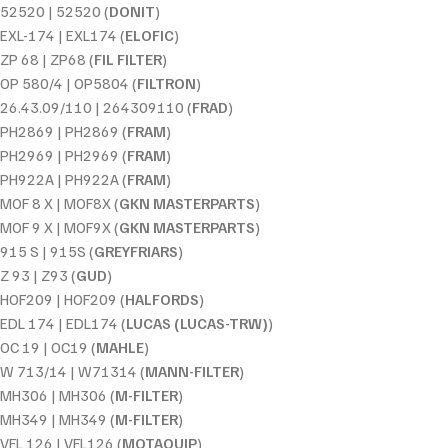
52520 | 52520 (
DONIT
)
EXL-174 | EXL174 (
ELOFIC
)
ZP 68 | ZP68 (
FIL FILTER
)
OP 580/4 | OP5804 (
FILTRON
)
26.43.09/110 | 264309110 (
FRAD
)
PH2869 | PH2869 (
FRAM
)
PH2969 | PH2969 (
FRAM
)
PH922A | PH922A (
FRAM
)
MOF 8 X | MOF8X (
GKN MASTERPARTS
)
MOF 9 X | MOF9X (
GKN MASTERPARTS
)
915 S | 915S (
GREYFRIARS
)
Z 93 | Z93 (
GUD
)
HOF209 | HOF209 (
HALFORDS
)
EDL 174 | EDL174 (
LUCAS (LUCAS-TRW)
)
OC 19 | OC19 (
MAHLE
)
W 713/14 | W71314 (
MANN-FILTER
)
MH306 | MH306 (
M-FILTER
)
MH349 | MH349 (
M-FILTER
)
VFL 126 | VFL126 (
MOTAQUIP
)