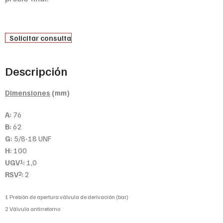
Solicitar consulta
Descripción
Dimensiones
(mm)
A:
76
B:
62
G:
5/8-18 UNF
H:
100
UGV
:
1,0
1
RSV
:
2
2
1 Presión de apertura válvula de derivación (bar)
2 Válvula antirretorno