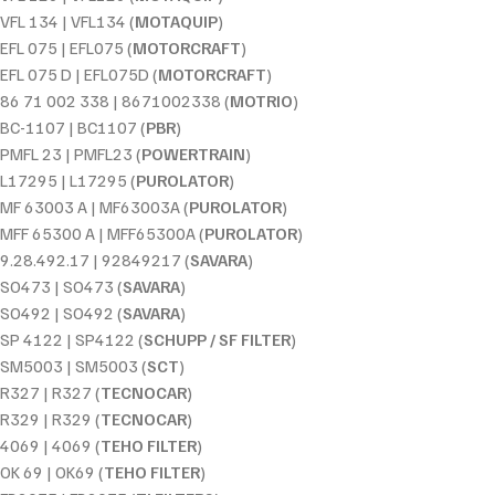
VFL 134 | VFL134 (
MOTAQUIP
)
EFL 075 | EFL075 (
MOTORCRAFT
)
EFL 075 D | EFL075D (
MOTORCRAFT
)
86 71 002 338 | 8671002338 (
MOTRIO
)
BC-1107 | BC1107 (
PBR
)
PMFL 23 | PMFL23 (
POWERTRAIN
)
L17295 | L17295 (
PUROLATOR
)
MF 63003 A | MF63003A (
PUROLATOR
)
MFF 65300 A | MFF65300A (
PUROLATOR
)
9.28.492.17 | 92849217 (
SAVARA
)
SO473 | SO473 (
SAVARA
)
SO492 | SO492 (
SAVARA
)
SP 4122 | SP4122 (
SCHUPP / SF FILTER
)
SM5003 | SM5003 (
SCT
)
R327 | R327 (
TECNOCAR
)
R329 | R329 (
TECNOCAR
)
4069 | 4069 (
TEHO FILTER
)
OK 69 | OK69 (
TEHO FILTER
)