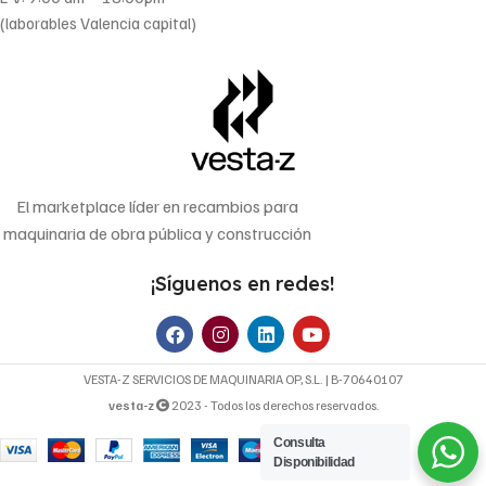
(laborables Valencia capital)
El marketplace líder en recambios para
maquinaria de obra pública y construcción
¡Síguenos en redes!
VESTA-Z SERVICIOS DE MAQUINARIA OP, S.L. | B-70640107
vesta-z
2023 - Todos los derechos reservados.
Consulta
13,28
€
Disponibilidad
FILTRO DE
Precio