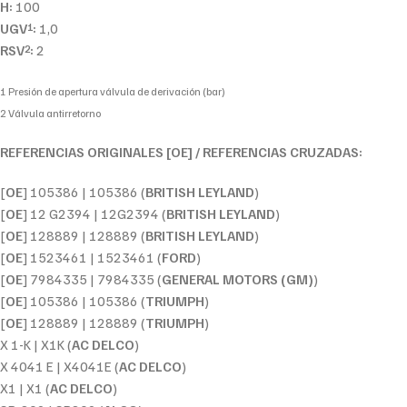
H:
100
UGV
:
1,0
1
RSV
:
2
2
1 Presión de apertura válvula de derivación (bar)
2 Válvula antirretorno
REFERENCIAS ORIGINALES [OE] / REFERENCIAS CRUZADAS:
[
OE
] 105386 | 105386 (
BRITISH LEYLAND
)
[
OE
] 12 G2394 | 12G2394 (
BRITISH LEYLAND
)
[
OE
] 128889 | 128889 (
BRITISH LEYLAND
)
[
OE
] 1523461 | 1523461 (
FORD
)
[
OE
] 7984335 | 7984335 (
GENERAL MOTORS (GM)
)
[
OE
] 105386 | 105386 (
TRIUMPH
)
[
OE
] 128889 | 128889 (
TRIUMPH
)
X 1-K | X1K (
AC DELCO
)
X 4041 E | X4041E (
AC DELCO
)
X1 | X1 (
AC DELCO
)