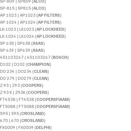
SP-809 | SP809 (
ALCO
)
SP-815 | SP815 (
ALCO
)
AP 1023 | AP1023 (
AP FILTERS
)
AP 1024 | AP1024 (
AP FILTERS
)
LK-1023 | LK1023 (
AP LOCKHEED
)
LK-1024 | LK1024 (
AP LOCKHEED
)
SP 638 | SP638 (
ASAS
)
SP 639 | SP639 (
ASAS
)
451103267 | 451103267 (
BOSCH
)
D102 | D102 (
CHAMPION
)
DO 234 | DO234 (
CLEAN
)
DO 279 | DO279 (
CLEAN
)
Z 93 | Z93 (
COOPERS
)
Z 93 K | Z93K (
COOPERS
)
FT4538 | FT4538 (
COOPERSFIAAM
)
FT5088 | FT5088 (
COOPERSFIAAM
)
595 | 595 (
CROSLAND
)
670 | 670 (
CROSLAND
)
FX0009 | FX0009 (
DELPHI
)