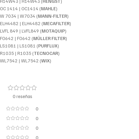
H14W43 | H14W43 (
HENGST
)
OC 1414 | OC1414 (
MAHLE
)
W 7034 | W7034 (
MANN-FILTER
)
ELH4482 | ELH4482 (
MECAFILTER
)
LVFL 849 | LVFL849 (
MOTAQUIP
)
FO642 | FO642 (
MÜLLER FILTER
)
LS1081 | LS1081 (
PURFLUX
)
R1035 | R1035 (
TECNOCAR
)
WL7542 | WL7542 (
WIX
)
0 reseñas
0
0
0
0