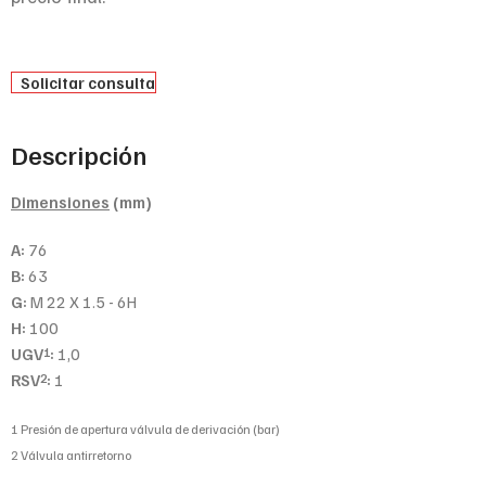
Solicitar consulta
Descripción
Dimensiones
(mm)
A:
76
B:
63
G:
M 22 X 1.5 - 6H
H:
100
UGV
:
1,0
1
RSV
:
1
2
1 Presión de apertura válvula de derivación (bar)
2 Válvula antirretorno