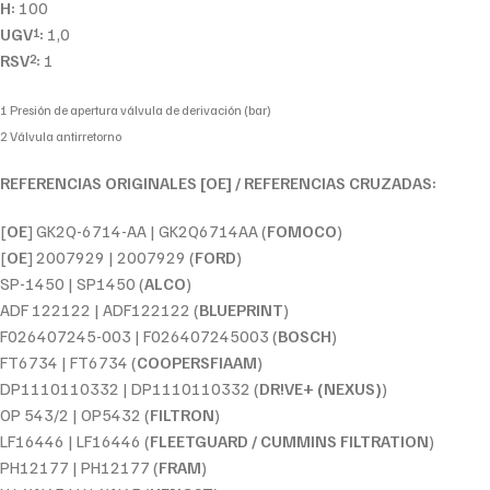
H:
100
UGV
:
1,0
1
RSV
:
1
2
1 Presión de apertura válvula de derivación (bar)
2 Válvula antirretorno
REFERENCIAS ORIGINALES [OE] / REFERENCIAS CRUZADAS:
[
OE
] GK2Q-6714-AA | GK2Q6714AA (
FOMOCO
)
[
OE
] 2007929 | 2007929 (
FORD
)
SP-1450 | SP1450 (
ALCO
)
ADF 122122 | ADF122122 (
BLUEPRINT
)
F026407245-003 | F026407245003 (
BOSCH
)
FT6734 | FT6734 (
COOPERSFIAAM
)
DP1110110332 | DP1110110332 (
DR!VE+ (NEXUS)
)
OP 543/2 | OP5432 (
FILTRON
)
LF16446 | LF16446 (
FLEETGUARD / CUMMINS FILTRATION
)
PH12177 | PH12177 (
FRAM
)