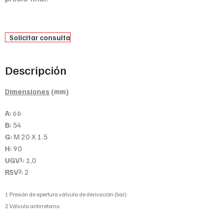
Solicitar consulta
Descripción
Dimensiones
(mm)
A:
66
B:
54
G:
M 20 X 1.5
H:
90
UGV
:
1,0
1
RSV
:
2
2
1 Presión de apertura válvula de derivación (bar)
2 Válvula antirretorno