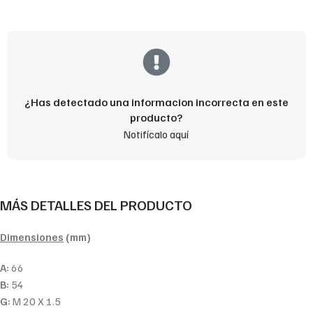
¿Has detectado una informacion incorrecta en este
producto?
Notifícalo aquí
MÁS DETALLES DEL PRODUCTO
Dimensiones
(mm)
A:
66
B:
54
G:
M 20 X 1.5