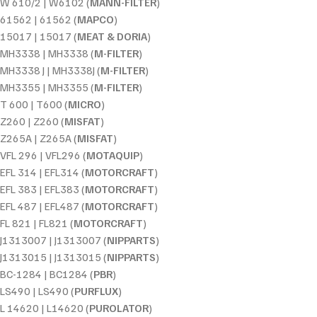
W 610/2 | W6102 (
MANN-FILTER
)
61562 | 61562 (
MAPCO
)
15017 | 15017 (
MEAT & DORIA
)
MH3338 | MH3338 (
M-FILTER
)
MH3338 J | MH3338J (
M-FILTER
)
MH3355 | MH3355 (
M-FILTER
)
T 600 | T600 (
MICRO
)
Z260 | Z260 (
MISFAT
)
Z265A | Z265A (
MISFAT
)
VFL 296 | VFL296 (
MOTAQUIP
)
EFL 314 | EFL314 (
MOTORCRAFT
)
EFL 383 | EFL383 (
MOTORCRAFT
)
EFL 487 | EFL487 (
MOTORCRAFT
)
FL 821 | FL821 (
MOTORCRAFT
)
J1313007 | J1313007 (
NIPPARTS
)
J1313015 | J1313015 (
NIPPARTS
)
BC-1284 | BC1284 (
PBR
)
LS490 | LS490 (
PURFLUX
)
L 14620 | L14620 (
PUROLATOR
)