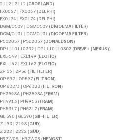
2112 | 2112 (
CROSLAND
)
FX0067 | FX0067 (
DELPHI
)
FX0174 | FX0174 (
DELPHI
)
DGM/O109 | DGMO109 (
DIGOEMA FILTER
)
DGM/O131 | DGMO131 (
DIGOEMA FILTER
)
P502057 | P502057 (
DONALDSON
)
DP1110110302 | DP1110110302 (
DR!VE+ (NEXUS)
)
EXL-149 | EXL149 (
ELOFIC
)
EXL-162 | EXL162 (
ELOFIC
)
ZP 56 | ZP56 (
FIL FILTER
)
OP 597 | OP597 (
FILTRON
)
OP 632/3 | OP6323 (
FILTRON
)
PH3593A | PH3593A (
FRAM
)
PH4913 | PH4913 (
FRAM
)
PH5317 | PH5317 (
FRAM
)
GL 590 | GL590 (
GIF-FILTER
)
Z 193 | Z193 (
GUD
)
Z 222 | Z222 (
GUD
)
H97W08 | H97W08 (
HENGST
)