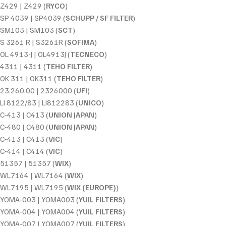
Z429 | Z429 (
RYCO
)
SP 4039 | SP4039 (
SCHUPP / SF FILTER
)
SM103 | SM103 (
SCT
)
S 3261 R | S3261R (
SOFIMA
)
OL 4913-J | OL4913J (
TECNECO
)
4311 | 4311 (
TEHO FILTER
)
OK 311 | OK311 (
TEHO FILTER
)
23.260.00 | 2326000 (
UFI
)
LI 8122/83 | LI812283 (
UNICO
)
C-413 | C413 (
UNION JAPAN
)
C-480 | C480 (
UNION JAPAN
)
C-413 | C413 (
VIC
)
C-414 | C414 (
VIC
)
51357 | 51357 (
WIX
)
WL7164 | WL7164 (
WIX
)
WL7195 | WL7195 (
WIX (EUROPE)
)
YOMA-003 | YOMA003 (
YUIL FILTERS
)
YOMA-004 | YOMA004 (
YUIL FILTERS
)
YOMA-007 | YOMA007 (
YUIL FILTERS
)