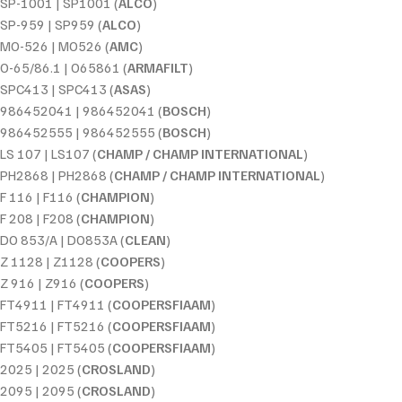
SP-1001 | SP1001 (
ALCO
)
SP-959 | SP959 (
ALCO
)
MO-526 | MO526 (
AMC
)
O-65/86.1 | O65861 (
ARMAFILT
)
SPC413 | SPC413 (
ASAS
)
986452041 | 986452041 (
BOSCH
)
986452555 | 986452555 (
BOSCH
)
LS 107 | LS107 (
CHAMP / CHAMP INTERNATIONAL
)
PH2868 | PH2868 (
CHAMP / CHAMP INTERNATIONAL
)
F 116 | F116 (
CHAMPION
)
F 208 | F208 (
CHAMPION
)
DO 853/A | DO853A (
CLEAN
)
Z 1128 | Z1128 (
COOPERS
)
Z 916 | Z916 (
COOPERS
)
FT4911 | FT4911 (
COOPERSFIAAM
)
FT5216 | FT5216 (
COOPERSFIAAM
)
FT5405 | FT5405 (
COOPERSFIAAM
)
2025 | 2025 (
CROSLAND
)
2095 | 2095 (
CROSLAND
)