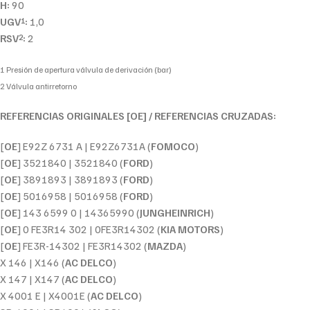
H:
90
UGV
:
1,0
1
RSV
:
2
2
1 Presión de apertura válvula de derivación (bar)
2 Válvula antirretorno
REFERENCIAS ORIGINALES [OE] / REFERENCIAS CRUZADAS:
[
OE
] E92Z 6731 A | E92Z6731A (
FOMOCO
)
[
OE
] 3521840 | 3521840 (
FORD
)
[
OE
] 3891893 | 3891893 (
FORD
)
[
OE
] 5016958 | 5016958 (
FORD
)
[
OE
] 143 6599 0 | 14365990 (
JUNGHEINRICH
)
[
OE
] 0 FE3R14 302 | 0FE3R14302 (
KIA MOTORS
)
[
OE
] FE3R-14302 | FE3R14302 (
MAZDA
)
X 146 | X146 (
AC DELCO
)
X 147 | X147 (
AC DELCO
)
X 4001 E | X4001E (
AC DELCO
)