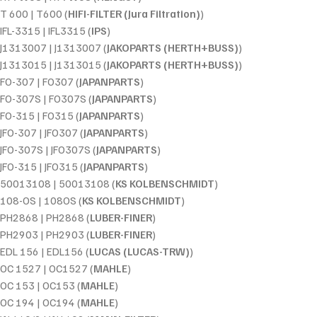
T 600 | T600 (
HIFI-FILTER (Jura Filtration)
)
IFL-3315 | IFL3315 (
IPS
)
J1313007 | J1313007 (
JAKOPARTS (HERTH+BUSS)
)
J1313015 | J1313015 (
JAKOPARTS (HERTH+BUSS)
)
FO-307 | FO307 (
JAPANPARTS
)
FO-307S | FO307S (
JAPANPARTS
)
FO-315 | FO315 (
JAPANPARTS
)
JFO-307 | JFO307 (
JAPANPARTS
)
JFO-307S | JFO307S (
JAPANPARTS
)
JFO-315 | JFO315 (
JAPANPARTS
)
50013108 | 50013108 (
KS KOLBENSCHMIDT
)
108-OS | 108OS (
KS KOLBENSCHMIDT
)
PH2868 | PH2868 (
LUBER-FINER
)
PH2903 | PH2903 (
LUBER-FINER
)
EDL 156 | EDL156 (
LUCAS (LUCAS-TRW)
)
OC 1527 | OC1527 (
MAHLE
)
OC 153 | OC153 (
MAHLE
)
OC 194 | OC194 (
MAHLE
)