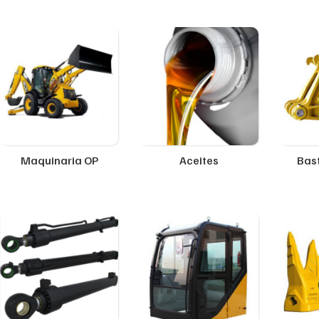
Maquinaria OP
Aceites
Bast