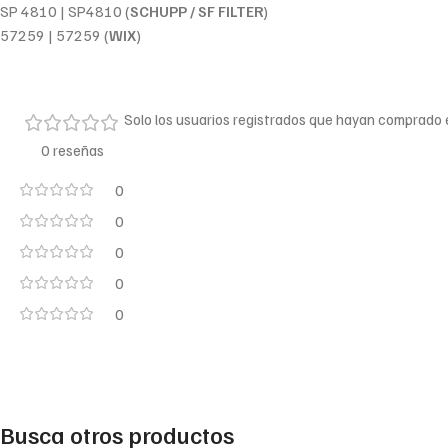
SP 4810 | SP4810 (
SCHUPP / SF FILTER
)
57259 | 57259 (
WIX
)
Solo los usuarios registrados que hayan comprado
0 reseñas
0
0
0
0
0
Busca otros productos