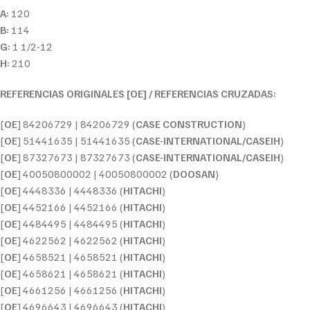
A:
120
B:
114
G:
1 1/2-12
H:
210
REFERENCIAS ORIGINALES [OE] / REFERENCIAS CRUZADAS:
[
OE
] 84206729 | 84206729 (
CASE CONSTRUCTION
)
[
OE
] 51441635 | 51441635 (
CASE-INTERNATIONAL/CASEIH
)
[
OE
] 87327673 | 87327673 (
CASE-INTERNATIONAL/CASEIH
)
[
OE
] 40050800002 | 40050800002 (
DOOSAN
)
[
OE
] 4448336 | 4448336 (
HITACHI
)
[
OE
] 4452166 | 4452166 (
HITACHI
)
[
OE
] 4484495 | 4484495 (
HITACHI
)
[
OE
] 4622562 | 4622562 (
HITACHI
)
[
OE
] 4658521 | 4658521 (
HITACHI
)
[
OE
] 4658621 | 4658621 (
HITACHI
)
[
OE
] 4661256 | 4661256 (
HITACHI
)
[
OE
] 4696643 | 4696643 (
HITACHI
)