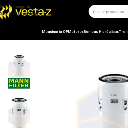
Skip to navigation
Skip to main content
Maquinaria OP
Motores
Bombas Hidráulicas
Tran
Inicio
Miscelánea - otros
Otros
FILTRO DE ACEITE W 1223 MANN-FILT