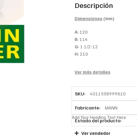
Descripción
Dimensiones
(mm)
A:
120
B:
114
G:
1 1/2-12
H:
210
Ver más detalles
SKU:
4011558999810
Fabricante:
MANN
Add Your Heading Text Here
Estado del producto:
Ver vendedor