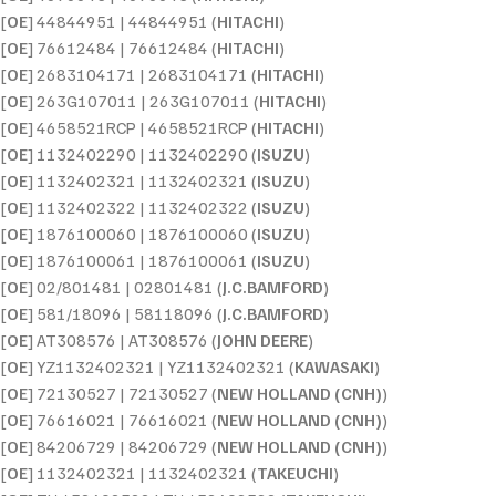
[
OE
] 44844951 | 44844951 (
HITACHI
)
[
OE
] 76612484 | 76612484 (
HITACHI
)
[
OE
] 2683104171 | 2683104171 (
HITACHI
)
[
OE
] 263G107011 | 263G107011 (
HITACHI
)
[
OE
] 4658521RCP | 4658521RCP (
HITACHI
)
[
OE
] 1132402290 | 1132402290 (
ISUZU
)
[
OE
] 1132402321 | 1132402321 (
ISUZU
)
[
OE
] 1132402322 | 1132402322 (
ISUZU
)
[
OE
] 1876100060 | 1876100060 (
ISUZU
)
[
OE
] 1876100061 | 1876100061 (
ISUZU
)
[
OE
] 02/801481 | 02801481 (
J.C.BAMFORD
)
[
OE
] 581/18096 | 58118096 (
J.C.BAMFORD
)
[
OE
] AT308576 | AT308576 (
JOHN DEERE
)
[
OE
] YZ1132402321 | YZ1132402321 (
KAWASAKI
)
[
OE
] 72130527 | 72130527 (
NEW HOLLAND (CNH)
)
[
OE
] 76616021 | 76616021 (
NEW HOLLAND (CNH)
)
[
OE
] 84206729 | 84206729 (
NEW HOLLAND (CNH)
)
[
OE
] 1132402321 | 1132402321 (
TAKEUCHI
)