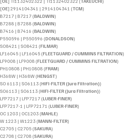
[
OE
] TI1132402322 | TI1132402322 (
TAKEUCHI
)
[
OE
] 2914104341 | 2914104341 (
TCM
)
B7217 | B7217 (
BALDWIN
)
B7288 | B7288 (
BALDWIN
)
B7416 | B7416 (
BALDWIN
)
P550596 | P550596 (
DONALDSON
)
SO8421 | SO8421 (
FILMAR
)
LF16045 | LF16045 (
FLEETGUARD / CUMMINS FILTRATION
)
LF9008 | LF9008 (
FLEETGUARD / CUMMINS FILTRATION
)
PH10808 | PH10808 (
FRAM
)
H368W | H368W (
HENGST
)
SO 6113 | SO6113 (
HIFI-FILTER (Jura Filtration)
)
SO6113 | SO6113 (
HIFI-FILTER (Jura Filtration)
)
LFP7217 | LFP7217 (
LUBER-FINER
)
LFP7217-1 | LFP72171 (
LUBER-FINER
)
OC 1203 | OC1203 (
MAHLE
)
W 1223 | W1223 (
MANN-FILTER
)
C2705 | C2705 (
SAKURA
)
C2708 | C2708 (
SAKURA
)