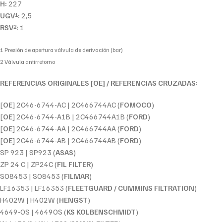
H:
227
UGV
:
2,5
1
RSV
:
1
2
1 Presión de apertura válvula de derivación (bar)
2 Válvula antirretorno
REFERENCIAS ORIGINALES [OE] / REFERENCIAS CRUZADAS:
[
OE
] 2C46-6744-AC | 2C466744AC (
FOMOCO
)
[
OE
] 2C46-6744-A1B | 2C466744A1B (
FORD
)
[
OE
] 2C46-6744-AA | 2C466744AA (
FORD
)
[
OE
] 2C46-6744-AB | 2C466744AB (
FORD
)
SP 923 | SP923 (
ASAS
)
ZP 24 C | ZP24C (
FIL FILTER
)
SO8453 | SO8453 (
FILMAR
)
LF16353 | LF16353 (
FLEETGUARD / CUMMINS FILTRATION
)
H402W | H402W (
HENGST
)
4649-OS | 4649OS (
KS KOLBENSCHMIDT
)