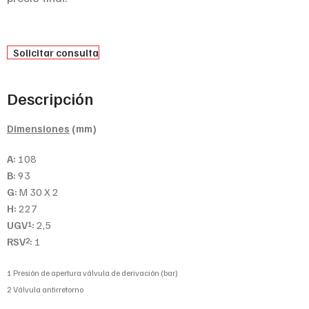
Solicitar consulta
Descripción
Dimensiones
(mm)
A:
108
B:
93
G:
M 30 X 2
H:
227
UGV
:
2,5
1
RSV
:
1
2
1 Presión de apertura válvula de derivación (bar)
2 Válvula antirretorno