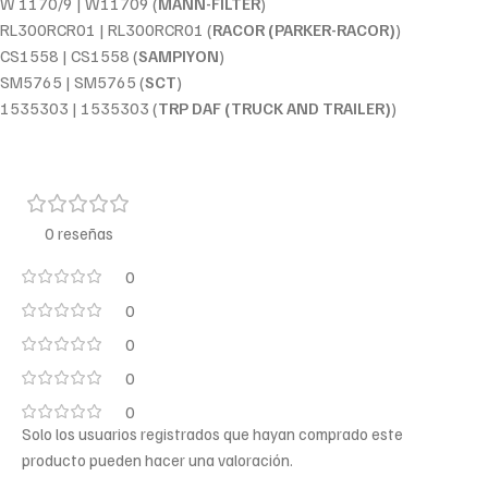
W 1170/9 | W11709 (
MANN-FILTER
)
RL300RCR01 | RL300RCR01 (
RACOR (PARKER-RACOR)
)
CS1558 | CS1558 (
SAMPIYON
)
SM5765 | SM5765 (
SCT
)
1535303 | 1535303 (
TRP DAF (TRUCK AND TRAILER)
)
0 reseñas
0
0
0
0
0
Solo los usuarios registrados que hayan comprado este
producto pueden hacer una valoración.