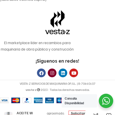
El marketplace líder en recambios para
maquinaria de obra pública y construcción
¡Síguenos en redes!
VESTA-Z SERVICIOS DE MAQUINARIA OP, S.L. | B-70640107
vesta-z
2023 - Todos los derechos reservados.
Consulta
27,62
€
Disponibilidad
FILTRO DE
Precio
ACEITE W
Solicitar
aproximado.