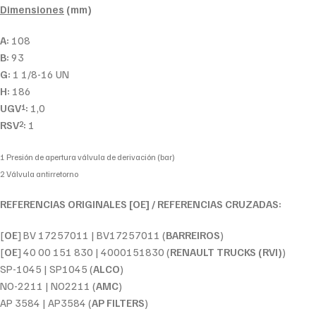
Dimensiones
(mm)
A:
108
B:
93
G:
1 1/8-16 UN
H:
186
UGV
:
1,0
1
RSV
:
1
2
1 Presión de apertura válvula de derivación (bar)
2 Válvula antirretorno
REFERENCIAS ORIGINALES [OE] / REFERENCIAS CRUZADAS:
[
OE
] BV 17257011 | BV17257011 (
BARREIROS
)
[
OE
] 40 00 151 830 | 4000151830 (
RENAULT TRUCKS (RVI)
)
SP-1045 | SP1045 (
ALCO
)
NO-2211 | NO2211 (
AMC
)
AP 3584 | AP3584 (
AP FILTERS
)