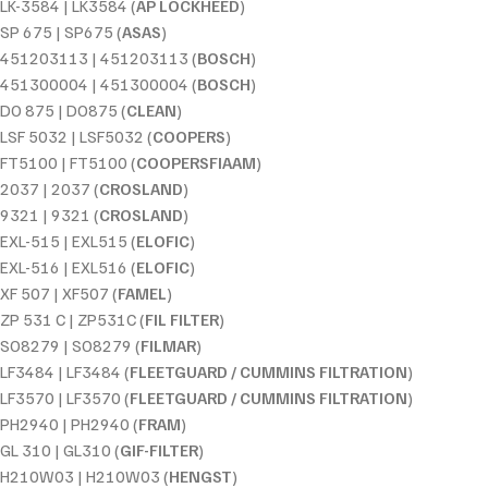
LK-3584 | LK3584 (
AP LOCKHEED
)
SP 675 | SP675 (
ASAS
)
451203113 | 451203113 (
BOSCH
)
451300004 | 451300004 (
BOSCH
)
DO 875 | DO875 (
CLEAN
)
LSF 5032 | LSF5032 (
COOPERS
)
FT5100 | FT5100 (
COOPERSFIAAM
)
2037 | 2037 (
CROSLAND
)
9321 | 9321 (
CROSLAND
)
EXL-515 | EXL515 (
ELOFIC
)
EXL-516 | EXL516 (
ELOFIC
)
XF 507 | XF507 (
FAMEL
)
ZP 531 C | ZP531C (
FIL FILTER
)
SO8279 | SO8279 (
FILMAR
)
LF3484 | LF3484 (
FLEETGUARD / CUMMINS FILTRATION
)
LF3570 | LF3570 (
FLEETGUARD / CUMMINS FILTRATION
)
PH2940 | PH2940 (
FRAM
)
GL 310 | GL310 (
GIF-FILTER
)
H210W03 | H210W03 (
HENGST
)