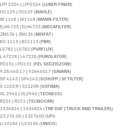
LFP 2524 | LFP2524 (
LUBER-FINER
)
OC 129 | OC129 (
MAHLE
)
W 1168 | W1168 (
MANN-FILTER
)
ELH4733 | ELH4733 (
MECAFILTER
)
ZM136 | ZM136 (
MISFAT
)
BC-1115 | BC1115 (
PBR
)
LS782 | LS782 (
PURFLUX
)
L 47228 | L47228 (
PUROLATOR
)
PD151 | PD151 (
PZL SEDZISZOW
)
9.28.460.17 | 92846017 (
SAVARA
)
SP 4143 | SP4143 (
SCHUPP / SF FILTER
)
S 1220 R | S1220R (
SOFIMA
)
OL 2940 | OL2940 (
TECNECO
)
R221 | R221 (
TECNOCAR
)
1534824 | 1534824 (
TRP DAF (TRUCK AND TRAILER)
)
23.276.00 | 2327600 (
UFI
)
LI 10186 | LI10186 (
UNICO
)