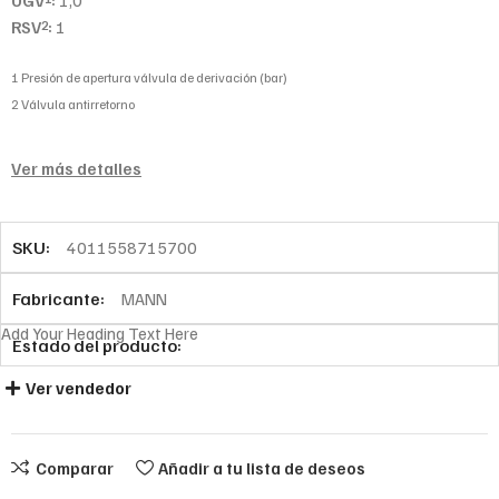
UGV
:
1,0
RSV
:
1
2
1 Presión de apertura válvula de derivación (bar)
2 Válvula antirretorno
Ver más detalles
SKU:
4011558715700
Fabricante:
MANN
Add Your Heading Text Here
Estado del producto:
Ver vendedor
Comparar
Añadir a tu lista de deseos