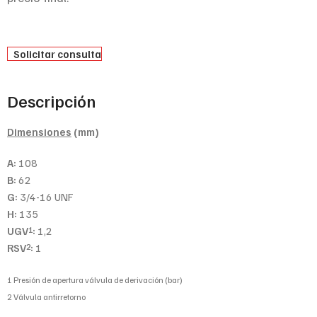
Solicitar consulta
Descripción
Dimensiones
(mm)
A:
108
B:
62
G:
3/4-16 UNF
H:
135
UGV
:
1,2
1
RSV
:
1
2
1 Presión de apertura válvula de derivación (bar)
2 Válvula antirretorno