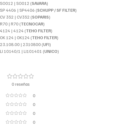
SO012 | SO012 (
SAVARA
)
SP 4406 | SP4406 (
SCHUPP / SF FILTER
)
CV 352 | CV352 (
SOPARIS
)
R70 | R70 (
TECNOCAR
)
4124 | 4124 (
TEHO FILTER
)
OK 124 | OK124 (
TEHO FILTER
)
23.108.00 | 2310800 (
UFI
)
LI 10140/1 | LI101401 (
UNICO
)
0 reseñas
0
0
0
0