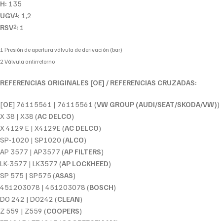
H:
135
UGV
:
1,2
1
RSV
:
1
2
1 Presión de apertura válvula de derivación (bar)
2 Válvula antirretorno
REFERENCIAS ORIGINALES [OE] / REFERENCIAS CRUZADAS:
[
OE
] 76115561 | 76115561 (
VW GROUP (AUDI/SEAT/SKODA/VW)
)
X 38 | X38 (
AC DELCO
)
X 4129 E | X4129E (
AC DELCO
)
SP-1020 | SP1020 (
ALCO
)
AP 3577 | AP3577 (
AP FILTERS
)
LK-3577 | LK3577 (
AP LOCKHEED
)
SP 575 | SP575 (
ASAS
)
451203078 | 451203078 (
BOSCH
)
DO 242 | DO242 (
CLEAN
)
Z 559 | Z559 (
COOPERS
)