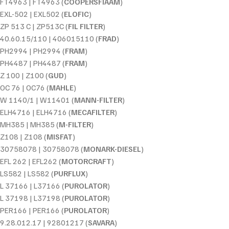
FT4963 | FT4963 (
COOPERSFIAAM
)
EXL-502 | EXL502 (
ELOFIC
)
ZP 513 C | ZP513C (
FIL FILTER
)
40.60.15/110 | 406015110 (
FRAD
)
PH2994 | PH2994 (
FRAM
)
PH4487 | PH4487 (
FRAM
)
Z 100 | Z100 (
GUD
)
OC 76 | OC76 (
MAHLE
)
W 1140/1 | W11401 (
MANN-FILTER
)
ELH4716 | ELH4716 (
MECAFILTER
)
MH385 | MH385 (
M-FILTER
)
Z108 | Z108 (
MISFAT
)
30758078 | 30758078 (
MONARK-DIESEL
)
EFL 262 | EFL262 (
MOTORCRAFT
)
LS582 | LS582 (
PURFLUX
)
L 37166 | L37166 (
PUROLATOR
)
L 37198 | L37198 (
PUROLATOR
)
PER166 | PER166 (
PUROLATOR
)
9.28.012.17 | 92801217 (
SAVARA
)