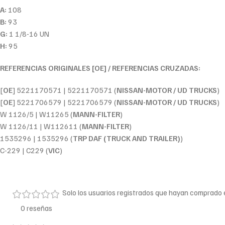
A:
108
B:
93
G:
1 1/8-16 UN
H:
95
REFERENCIAS ORIGINALES [OE] / REFERENCIAS CRUZADAS:
[
OE
] 5221170571 | 5221170571 (
NISSAN-MOTOR / UD TRUCKS
)
[
OE
] 5221706579 | 5221706579 (
NISSAN-MOTOR / UD TRUCKS
)
W 1126/5 | W11265 (
MANN-FILTER
)
W 1126/11 | W112611 (
MANN-FILTER
)
1535296 | 1535296 (
TRP DAF (TRUCK AND TRAILER)
)
C-229 | C229 (
VIC
)
Solo los usuarios registrados que hayan comprado
0 reseñas