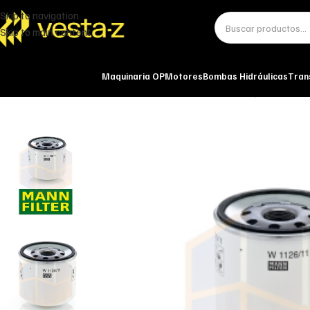
Skip to navigation
Skip to main content
Maquinaria OP
Motores
Bombas Hidráulicas
Tran
Inicio
Miscelánea - otros
Otros
FILTRO DE ACEITE W 1126/11 MANN-F