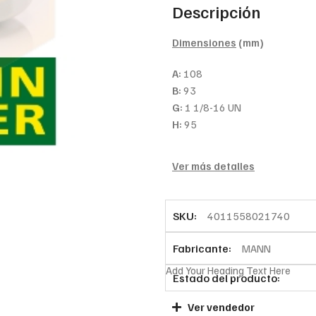
Descripción
Dimensiones
(mm)
A:
108
B:
93
G:
1 1/8-16 UN
H:
95
Ver más detalles
SKU:
4011558021740
Fabricante:
MANN
Add Your Heading Text Here
Estado del producto:
Ver vendedor