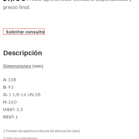
precio final.
Solicitar consulta
Descripción
Dimensiones
(mm)
A:
108
B:
93
G:
1 1/8-16 UN-2B
H:
260
UGV
:
2,5
1
RSV
:
1
2
1 Presión de apertura válvula de derivación (bar)
2 Válvula antirretorno