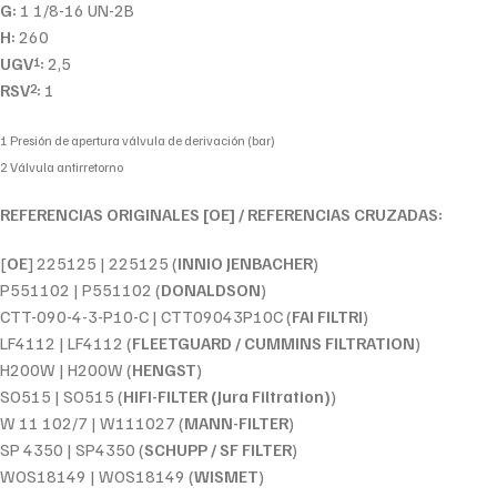
G:
1 1/8-16 UN-2B
H:
260
UGV
:
2,5
1
RSV
:
1
2
1 Presión de apertura válvula de derivación (bar)
2 Válvula antirretorno
REFERENCIAS ORIGINALES [OE] / REFERENCIAS CRUZADAS:
[
OE
] 225125 | 225125 (
INNIO JENBACHER
)
P551102 | P551102 (
DONALDSON
)
CTT-090-4-3-P10-C | CTT09043P10C (
FAI FILTRI
)
LF4112 | LF4112 (
FLEETGUARD / CUMMINS FILTRATION
)
H200W | H200W (
HENGST
)
SO515 | SO515 (
HIFI-FILTER (Jura Filtration)
)
W 11 102/7 | W111027 (
MANN-FILTER
)
SP 4350 | SP4350 (
SCHUPP / SF FILTER
)
WOS18149 | WOS18149 (
WISMET
)