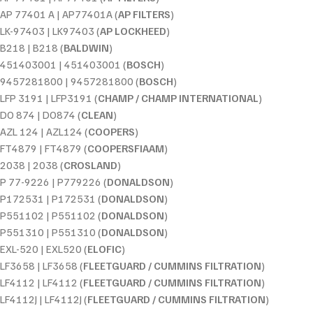
AP 77401 A | AP77401A (
AP FILTERS
)
LK-97403 | LK97403 (
AP LOCKHEED
)
B218 | B218 (
BALDWIN
)
451403001 | 451403001 (
BOSCH
)
9457281800 | 9457281800 (
BOSCH
)
LFP 3191 | LFP3191 (
CHAMP / CHAMP INTERNATIONAL
)
DO 874 | DO874 (
CLEAN
)
AZL 124 | AZL124 (
COOPERS
)
FT4879 | FT4879 (
COOPERSFIAAM
)
2038 | 2038 (
CROSLAND
)
P 77-9226 | P779226 (
DONALDSON
)
P172531 | P172531 (
DONALDSON
)
P551102 | P551102 (
DONALDSON
)
P551310 | P551310 (
DONALDSON
)
EXL-520 | EXL520 (
ELOFIC
)
LF3658 | LF3658 (
FLEETGUARD / CUMMINS FILTRATION
)
LF4112 | LF4112 (
FLEETGUARD / CUMMINS FILTRATION
)
LF4112J | LF4112J (
FLEETGUARD / CUMMINS FILTRATION
)