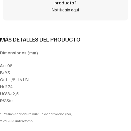
producto?
Notifícalo aquí
MÁS DETALLES DEL PRODUCTO
Dimensiones
(mm)
A:
108
B:
93
G:
1 1/8-16 UN
H:
274
UGV
:
2,5
1
RSV
:
1
2
1 Presión de apertura válvula de derivación (bar)
2 Válvula antirretorno