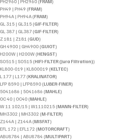
PH2960 | PH2960 (
FRAM
)
PH49 | PH49 (
FRAM
)
PH94A | PH94A (
FRAM
)
GL 315 | GL315 (
GIF-FILTER
)
GL 387 | GL387 (
GIF-FILTER
)
Z 181 | Z181 (
GUD
)
GH 4900 | GH4900 (
GUIOT
)
H200W | H200W (
HENGST
)
SO515 | SO515 (
HIFI-FILTER (Jura Filtration)
)
KL800-019 | KL800019 (
KELTEC
)
L 177 | L177 (
KRALINATOR
)
LFP 8590 | LFP8590 (
LUBER-FINER
)
5041686 | 5041686 (
MAHLE
)
OC 40 | OC40 (
MAHLE
)
W 11 102/15 | W1110215 (
MANN-FILTER
)
MH3302 | MH3302 (
M-FILTER
)
Z144A | Z144A (
MISFAT
)
EFL 172 | EFL172 (
MOTORCRAFT
)
ABU8784 | ABU8784 (
MULTIPART
)