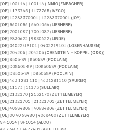
[
OE
] 100116 | 100116 (
INNIO JENBACHER
)
[
OE
] 1173765 | 1173765 (
IVECO
)
[
OE
] 12283370001 | 12283370001 (
JOY
)
[
OE
] 5601056 | 5601056 (
LIEBHERR
)
[
OE
] 7001087 | 7001087 (
LIEBHERR
)
[
OE
] 9830622 | 9830622 (
LINDE
)
[
OE
] 04022/19101 | 0402219101 (
LOSENHAUSEN
)
[
OE
] 204205 | 204205 (
ORENSTEIN + KOPPEL (O&K)
)
[
OE
] 8505-89 | 850589 (
POCLAIN
)
[
OE
] D08505-89 | D0850589 (
POCLAIN
)
[
OE
] D8505-89 | D850589 (
POCLAIN
)
[
OE
] 463 1281 110 | 4631281110 (
SAURER
)
[
OE
] 11173 | 11173 (
SULLAIR
)
[
OE
] 2132170 | 2132170 (
ZETTELMEYER
)
[
OE
] 21321701 | 21321701 (
ZETTELMEYER
)
[
OE
] 40684806 | 40684806 (
ZETTELMEYER
)
[
OE
] 00 40 68480 | 4068480 (
ZETTELMEYER
)
SP-1014 | SP1014 (
ALCO
)
AP 77401 | AP77401 (
AP FILTERS
)