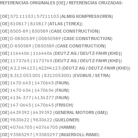
REFERENCIAS ORIGINALES [OE] / REFERENCIAS CRUZADAS:
[
OE
] 572.11103 | 57211103 (
ALMIG KOMPRESSOREN
)
[
OE
] 810817 | 810817 (
ATLAS (TEREX)
)
[
OE
] 8505-89 | 850589 (
CASE CONSTRUCTION
)
[
OE
] D-08505.89 | D0850589 (
CASE CONSTRUCTION
)
[
OE
] D-850589 | D850589 (
CASE CONSTRUCTION
)
[
OE
] 1164406 | 1164406 (
DEUTZ AG / DEUTZ-FAHR (KHD)
)
[
OE
] 1173765 | 1173765 (
DEUTZ AG / DEUTZ-FAHR (KHD)
)
[
OE
] A 2,2 H4123 | A22H4123 (
DEUTZ AG / DEUTZ-FAHR (KHD)
)
[
OE
] 8.312.053.001 | 8312053001 (
EVOBUS / SETRA
)
[
OE
] 1470-645 | 1470645 (
FAUN
)
[
OE
] 1470-654 | 1470654 (
FAUN
)
[
OE
] 4134-377 | 4134377 (
FAUN
)
[
OE
] 147-0645 | 1470645 (
FRISCH
)
[
OE
] 6439392 | 6439392 (
GENERAL MOTORS (GM)
)
[
OE
] 9830622 | 9830622 (
GUELDNER
)
[
OE
] 40766705 | 40766705 (
HAMM
)
[
OE
] 93585297 | 93585297 (
INGERSOLL-RAND
)