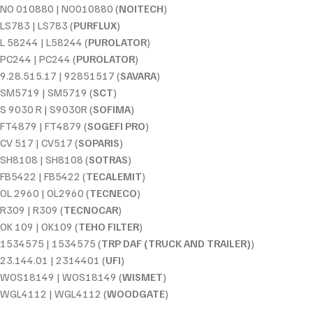
NO 010880 | NO010880 (
NOITECH
)
LS783 | LS783 (
PURFLUX
)
L 58244 | L58244 (
PUROLATOR
)
PC244 | PC244 (
PUROLATOR
)
9.28.515.17 | 92851517 (
SAVARA
)
SM5719 | SM5719 (
SCT
)
S 9030 R | S9030R (
SOFIMA
)
FT4879 | FT4879 (
SOGEFI PRO
)
CV 517 | CV517 (
SOPARIS
)
SH8108 | SH8108 (
SOTRAS
)
FB5422 | FB5422 (
TECALEMIT
)
OL 2960 | OL2960 (
TECNECO
)
R309 | R309 (
TECNOCAR
)
OK 109 | OK109 (
TEHO FILTER
)
1534575 | 1534575 (
TRP DAF (TRUCK AND TRAILER)
)
23.144.01 | 2314401 (
UFI
)
WOS18149 | WOS18149 (
WISMET
)
WGL4112 | WGL4112 (
WOODGATE
)