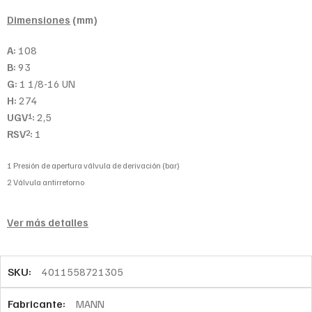
Dimensiones
(mm)
A:
108
B:
93
G:
1 1/8-16 UN
H:
274
UGV
:
2,5
1
RSV
:
1
2
1 Presión de apertura válvula de derivación (bar)
2 Válvula antirretorno
Ver más detalles
SKU:
4011558721305
Fabricante:
MANN