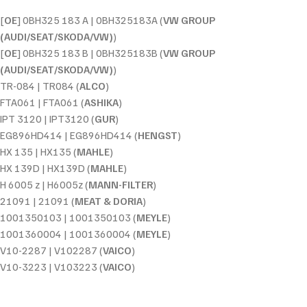
[
OE
] 0BH325 183 A | 0BH325183A (
VW GROUP
(AUDI/SEAT/SKODA/VW)
)
[
OE
] 0BH325 183 B | 0BH325183B (
VW GROUP
(AUDI/SEAT/SKODA/VW)
)
TR-084 | TR084 (
ALCO
)
FTA061 | FTA061 (
ASHIKA
)
IPT 3120 | IPT3120 (
GUR
)
EG896HD414 | EG896HD414 (
HENGST
)
HX 135 | HX135 (
MAHLE
)
HX 139D | HX139D (
MAHLE
)
H 6005 z | H6005z (
MANN-FILTER
)
21091 | 21091 (
MEAT & DORIA
)
1001350103 | 1001350103 (
MEYLE
)
1001360004 | 1001360004 (
MEYLE
)
V10-2287 | V102287 (
VAICO
)
V10-3223 | V103223 (
VAICO
)