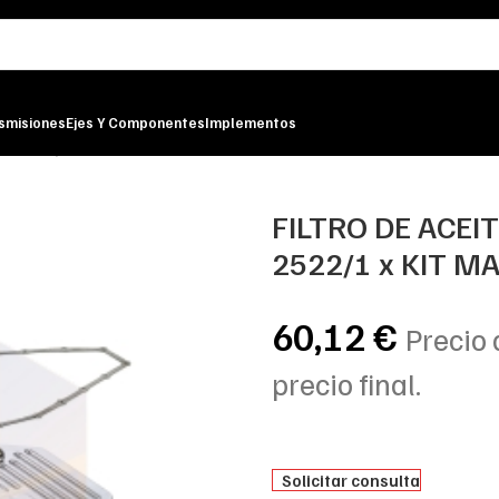
smisiones
Ejes Y Componentes
Implementos
H 2522/1 x KIT MANN-FILTER
FILTRO DE ACEI
2522/1 x KIT M
60,12
€
Precio 
precio final.
Solicitar consulta