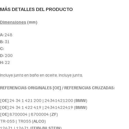
MÁS DETALLES DEL PRODUCTO
Dimensiones
(mm)
A:
248
B:
31
C:
D:
200
H:
22
Incluye junta en baño en aceite. Incluye junta.
REFERENCIAS ORIGINALES [OE] / REFERENCIAS CRUZADAS:
[
OE
] 24 34 1 421 200 | 24341421200 (
BMW
)
[
OE
] 24 34 1 422 419 | 24341422419 (
BMW
)
[
OE
] 8700004 | 8700004 (
ZF
)
TR-055 | TR055 (
ALCO
)
12671 | 12671 (
FEIBI-BILSTEIN
)