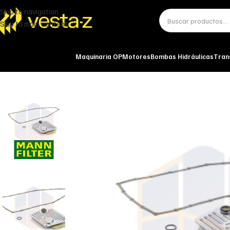
Skip to navigation
Skip to main content
Maquinaria OP
Motores
Bombas Hidráulicas
Tran
Inicio
Aceites
Hidráulico
FILTRO DE ACEITE TRANSMISIÓN HIDRÁULICA 