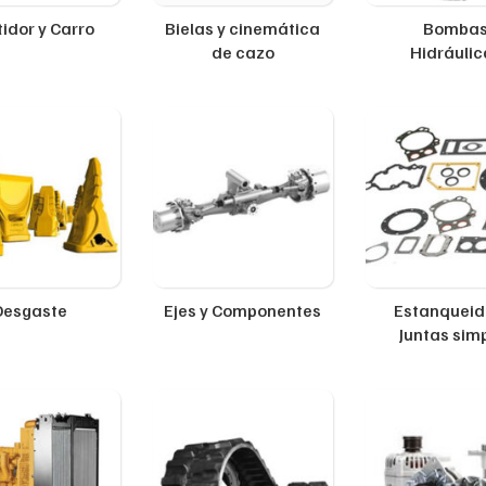
idor y Carro
Bielas y cinemática
Bomba
de cazo
Hidráulic
Desgaste
Ejes y Componentes
Estanqueid
Juntas sim