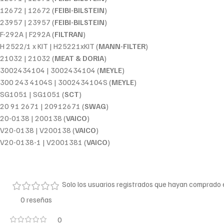
12672 | 12672 (
FEIBI-BILSTEIN
)
23957 | 23957 (
FEIBI-BILSTEIN
)
F-292A | F292A (
FILTRAN
)
H 2522/1 x KIT | H25221xKIT (
MANN-FILTER
)
21032 | 21032 (
MEAT & DORIA
)
3002434104 | 3002434104 (
MEYLE
)
300 243 4104S | 3002434104S (
MEYLE
)
SG1051 | SG1051 (
SCT
)
20 91 2671 | 20912671 (
SWAG
)
20-0138 | 200138 (
VAICO
)
V20-0138 | V200138 (
VAICO
)
V20-0138-1 | V2001381 (
VAICO
)
Solo los usuarios registrados que hayan comprado
0 reseñas
0