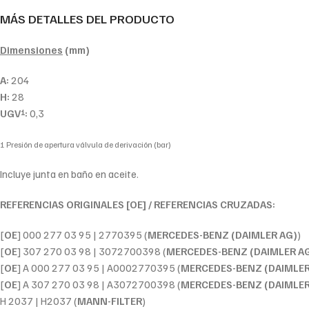
MÁS DETALLES DEL PRODUCTO
Dimensiones
(mm)
A:
204
H:
28
UGV
:
0,3
1
1 Presión de apertura válvula de derivación (bar)
Incluye junta en baño en aceite.
REFERENCIAS ORIGINALES [OE] / REFERENCIAS CRUZADAS:
[
OE
] 000 277 03 95 | 2770395 (
MERCEDES-BENZ (DAIMLER AG)
)
[
OE
] 307 270 03 98 | 3072700398 (
MERCEDES-BENZ (DAIMLER A
[
OE
] A 000 277 03 95 | A0002770395 (
MERCEDES-BENZ (DAIMLER
[
OE
] A 307 270 03 98 | A3072700398 (
MERCEDES-BENZ (DAIMLER
H 2037 | H2037 (
MANN-FILTER
)