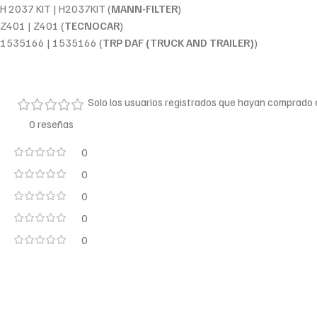
H 2037 KIT | H2037KIT (
MANN-FILTER
)
Z401 | Z401 (
TECNOCAR
)
1535166 | 1535166 (
TRP DAF (TRUCK AND TRAILER)
)
Solo los usuarios registrados que hayan comprado
0 reseñas
0
0
0
0
0