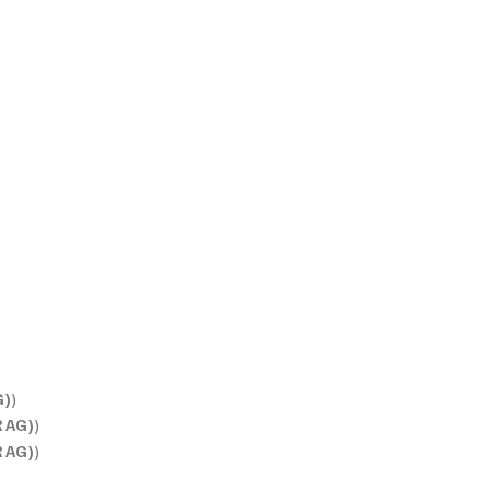
G)
)
 AG)
)
 AG)
)