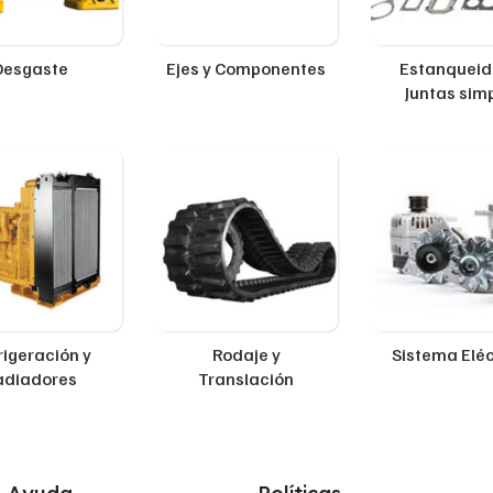
Desgaste
Ejes y Componentes
Estanqueid
Juntas sim
rigeración y
Rodaje y
Sistema Eléc
adiadores
Translación