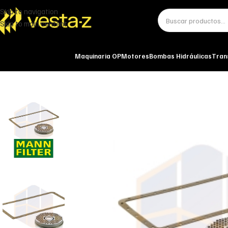
Skip to navigation
Skip to main content
Maquinaria OP
Motores
Bombas Hidráulicas
Tran
Inicio
Aceites
Hidráulico
FILTRO DE ACEITE TRANSMISIÓN HIDRÁULICA