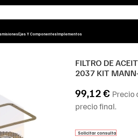
smisiones
Ejes Y Componentes
Implementos
 H 2037 KIT MANN-FILTER
FILTRO DE ACEI
2037 KIT MANN-
99,12
€
Precio 
precio final.
Solicitar consulta