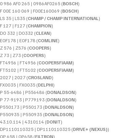
0 986 AF0 265 | 0986AF0265 (
BOSCH
)
F 00E 160 069 | F00E160069 (
BOSCH
)
LS 35 | LS35 (
CHAMP / CHAMP INTERNATIONAL
)
F 127 | F127 (
CHAMPION
)
DO 332 | DO332 (
CLEAN
)
EOF178 | EOF178 (
COMLINE
)
Z 576 | Z576 (
COOPERS
)
Z 73 | Z73 (
COOPERS
)
FT4956 | FT4956 (
COOPERSFIAAM
)
FT5102 | FT5102 (
COOPERSFIAAM
)
2027 | 2027 (
CROSLAND
)
FX0035 | FX0035 (
DELPHI
)
P 55-6486 | P556486 (
DONALDSON
)
P 77-9193 | P779193 (
DONALDSON
)
P550173 | P550173 (
DONALDSON
)
P550935 | P550935 (
DONALDSON
)
43.10.114 | 4310114 (
DONIT
)
DP1110110325 | DP1110110325 (
DR!VE+ (NEXUS)
)
OP 658 | OP658 (
FILTRON
)