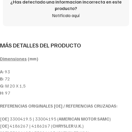
¿Has detectado una informacion incorrecta en este
producto?
Notifícalo aquí
MÁS DETALLES DEL PRODUCTO
Dimensiones
(mm)
A:
93
B:
72
G:
M 20 X 1,5
H:
97
REFERENCIAS ORIGINALES [OE] / REFERENCIAS CRUZADAS:
[
OE
] 3300419.5 | 33004195 (
AMERICAN MOTOR SAMC
)
[
OE
] 4186267 | 4186267 (
CHRYSLER U.K.
)