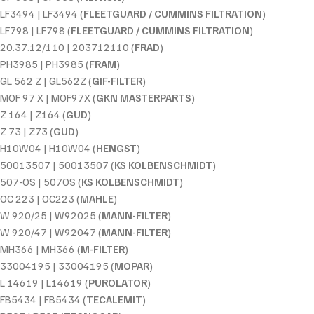
LF3494 | LF3494 (
FLEETGUARD / CUMMINS FILTRATION
)
LF798 | LF798 (
FLEETGUARD / CUMMINS FILTRATION
)
20.37.12/110 | 203712110 (
FRAD
)
PH3985 | PH3985 (
FRAM
)
GL 562 Z | GL562Z (
GIF-FILTER
)
MOF 97 X | MOF97X (
GKN MASTERPARTS
)
Z 164 | Z164 (
GUD
)
Z 73 | Z73 (
GUD
)
H10W04 | H10W04 (
HENGST
)
50013507 | 50013507 (
KS KOLBENSCHMIDT
)
507-OS | 507OS (
KS KOLBENSCHMIDT
)
OC 223 | OC223 (
MAHLE
)
W 920/25 | W92025 (
MANN-FILTER
)
W 920/47 | W92047 (
MANN-FILTER
)
MH366 | MH366 (
M-FILTER
)
33004195 | 33004195 (
MOPAR
)
L 14619 | L14619 (
PUROLATOR
)
FB5434 | FB5434 (
TECALEMIT
)