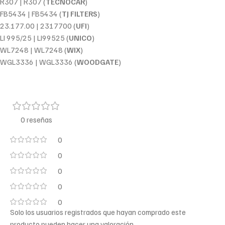
R307 | R307 (
TECNOCAR
)
FB5434 | FB5434 (
TJ FILTERS
)
23.177.00 | 2317700 (
UFI
)
LI 995/25 | LI99525 (
UNICO
)
WL7248 | WL7248 (
WIX
)
WGL3336 | WGL3336 (
WOODGATE
)
0 reseñas
0
0
0
0
0
Solo los usuarios registrados que hayan comprado este
producto pueden hacer una valoración.