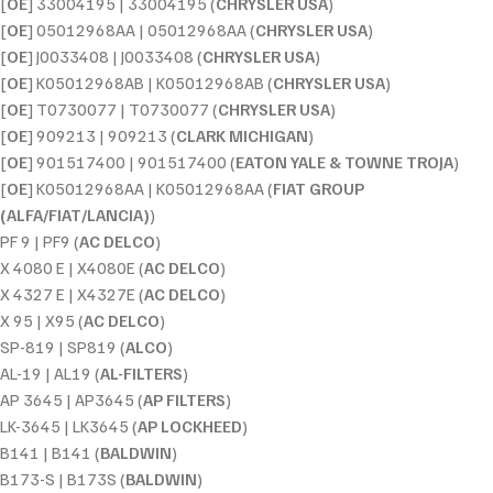
[
OE
] 33004195 | 33004195 (
CHRYSLER USA
)
[
OE
] 05012968AA | 05012968AA (
CHRYSLER USA
)
[
OE
] J0033408 | J0033408 (
CHRYSLER USA
)
[
OE
] K05012968AB | K05012968AB (
CHRYSLER USA
)
[
OE
] T0730077 | T0730077 (
CHRYSLER USA
)
[
OE
] 909213 | 909213 (
CLARK MICHIGAN
)
[
OE
] 901517400 | 901517400 (
EATON YALE & TOWNE TROJA
)
[
OE
] K05012968AA | K05012968AA (
FIAT GROUP
(ALFA/FIAT/LANCIA)
)
PF 9 | PF9 (
AC DELCO
)
X 4080 E | X4080E (
AC DELCO
)
X 4327 E | X4327E (
AC DELCO
)
X 95 | X95 (
AC DELCO
)
SP-819 | SP819 (
ALCO
)
AL-19 | AL19 (
AL-FILTERS
)
AP 3645 | AP3645 (
AP FILTERS
)
LK-3645 | LK3645 (
AP LOCKHEED
)
B141 | B141 (
BALDWIN
)
B173-S | B173S (
BALDWIN
)