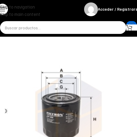
Skip to navigation
Acceder / Registrar
Skip to main content
Inicio
Miscelánea - otros
Otros
FILTRO DE ACEITE OP 658 FILTRON