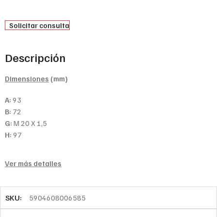
Solicitar consulta
Descripción
Dimensiones
(mm)
A:
93
B:
72
G:
M 20 X 1,5
H:
97
Ver más detalles
SKU:
5904608006585