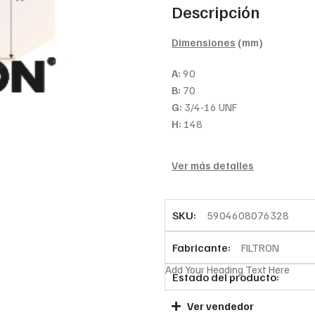
Descripción
Dimensiones
(mm)
A:
90
B:
70
G:
3/4-16 UNF
H:
148
Ver más detalles
SKU:
5904608076328
Fabricante:
FILTRON
Add Your Heading Text Here
Estado del producto:
Ver vendedor