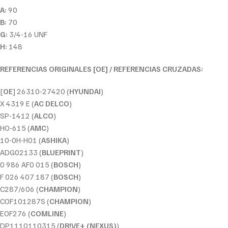
A:
90
B:
70
G:
3/4-16 UNF
H:
148
REFERENCIAS ORIGINALES [OE] / REFERENCIAS CRUZADAS:
[
OE
] 26310-27420 (
HYUNDAI
)
X 4319 E (
AC DELCO
)
SP-1412 (
ALCO
)
HO-615 (
AMC
)
10-0H-H01 (
ASHIKA
)
ADG02133 (
BLUEPRINT
)
0 986 AF0 015 (
BOSCH
)
F 026 407 187 (
BOSCH
)
C287/606 (
CHAMPION
)
COF101287S (
CHAMPION
)
EOF276 (
COMLINE
)
DP1110110315 (
DR!VE+ (NEXUS)
)