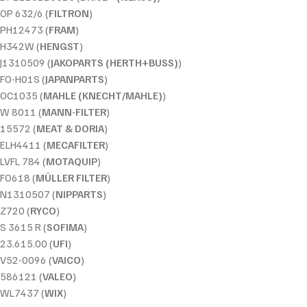
OP 632/6 (
FILTRON
)
PH12473 (
FRAM
)
H342W (
HENGST
)
J1310509 (
JAKOPARTS (HERTH+BUSS)
)
FO-H01S (
JAPANPARTS
)
OC1035 (
MAHLE (KNECHT/MAHLE)
)
W 8011 (
MANN-FILTER
)
15572 (
MEAT & DORIA
)
ELH4411 (
MECAFILTER
)
LVFL 784 (
MOTAQUIP
)
FO618 (
MÜLLER FILTER
)
N1310507 (
NIPPARTS
)
Z720 (
RYCO
)
S 3615 R (
SOFIMA
)
23.615.00 (
UFI
)
V52-0096 (
VAICO
)
586121 (
VALEO
)
WL7437 (
WIX
)