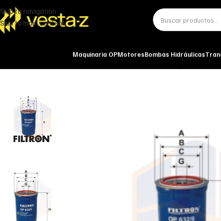
Skip to navigation
Skip to main content
Maquinaria OP
Motores
Bombas Hidráulicas
Tran
Inicio
Miscelánea - otros
Otros
FILTRO DE ACEITE OP 632/6 FILTRON