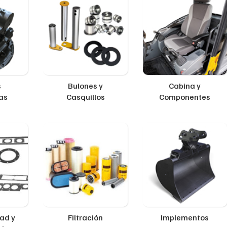
s
Bulones y
Cabina y
as
Casquillos
Componentes
ad y
Filtración
Implementos