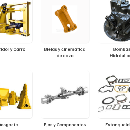
idor y Carro
Bielas y cinemática
Bomba
de cazo
Hidráulic
Desgaste
Ejes y Componentes
Estanqueid