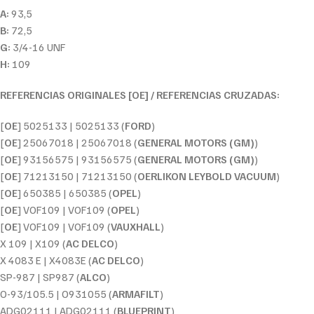
A:
93,5
B:
72,5
G:
3/4-16 UNF
H:
109
REFERENCIAS ORIGINALES [OE] / REFERENCIAS CRUZADAS:
[
OE
] 5025133 | 5025133 (
FORD
)
[
OE
] 25067018 | 25067018 (
GENERAL MOTORS (GM)
)
[
OE
] 93156575 | 93156575 (
GENERAL MOTORS (GM)
)
[
OE
] 71213150 | 71213150 (
OERLIKON LEYBOLD VACUUM
)
[
OE
] 650385 | 650385 (
OPEL
)
[
OE
] VOF109 | VOF109 (
OPEL
)
[
OE
] VOF109 | VOF109 (
VAUXHALL
)
X 109 | X109 (
AC DELCO
)
X 4083 E | X4083E (
AC DELCO
)
SP-987 | SP987 (
ALCO
)
O-93/105.5 | O931055 (
ARMAFILT
)
ADG02111 | ADG02111 (
BLUEPRINT
)