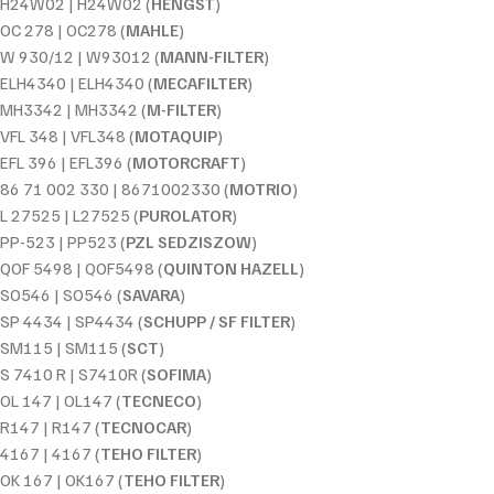
H24W02 | H24W02 (
HENGST
)
OC 278 | OC278 (
MAHLE
)
W 930/12 | W93012 (
MANN-FILTER
)
ELH4340 | ELH4340 (
MECAFILTER
)
MH3342 | MH3342 (
M-FILTER
)
VFL 348 | VFL348 (
MOTAQUIP
)
EFL 396 | EFL396 (
MOTORCRAFT
)
86 71 002 330 | 8671002330 (
MOTRIO
)
L 27525 | L27525 (
PUROLATOR
)
PP-523 | PP523 (
PZL SEDZISZOW
)
QOF 5498 | QOF5498 (
QUINTON HAZELL
)
SO546 | SO546 (
SAVARA
)
SP 4434 | SP4434 (
SCHUPP / SF FILTER
)
SM115 | SM115 (
SCT
)
S 7410 R | S7410R (
SOFIMA
)
OL 147 | OL147 (
TECNECO
)
R147 | R147 (
TECNOCAR
)
4167 | 4167 (
TEHO FILTER
)
OK 167 | OK167 (
TEHO FILTER
)