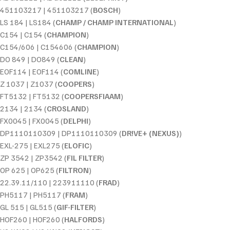
451103217 | 451103217 (
BOSCH
)
LS 184 | LS184 (
CHAMP / CHAMP INTERNATIONAL
)
C154 | C154 (
CHAMPION
)
C154/606 | C154606 (
CHAMPION
)
DO 849 | DO849 (
CLEAN
)
EOF114 | EOF114 (
COMLINE
)
Z 1037 | Z1037 (
COOPERS
)
FT5132 | FT5132 (
COOPERSFIAAM
)
2134 | 2134 (
CROSLAND
)
FX0045 | FX0045 (
DELPHI
)
DP1110110309 | DP1110110309 (
DR!VE+ (NEXUS)
)
EXL-275 | EXL275 (
ELOFIC
)
ZP 3542 | ZP3542 (
FIL FILTER
)
OP 625 | OP625 (
FILTRON
)
22.39.11/110 | 223911110 (
FRAD
)
PH5117 | PH5117 (
FRAM
)
GL 515 | GL515 (
GIF-FILTER
)
HOF260 | HOF260 (
HALFORDS
)