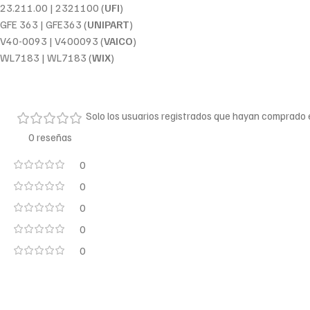
23.211.00 | 2321100 (
UFI
)
GFE 363 | GFE363 (
UNIPART
)
V40-0093 | V400093 (
VAICO
)
WL7183 | WL7183 (
WIX
)
Solo los usuarios registrados que hayan comprado
0 reseñas
0
0
0
0
0