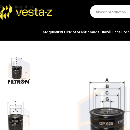
Skip to navigation
Skip to main content
Maquinaria OP
Motores
Bombas Hidráulicas
Tran
Inicio
Miscelánea - otros
Otros
FILTRO DE ACEITE OP 625 FILTRON