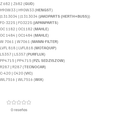
Z 682 | Z682 (
GUD
)
H90W33 | H90W33 (
HENGST
)
J1313034 | J1313034 (
JAKOPARTS (HERTH+BUSS)
)
FO-322S | FO322S (
JAPANPARTS
)
OC 1182 | OC1182 (
MAHLE
)
OC 1484 | OC1484 (
MAHLE
)
W 7061 | W7061 (
MANN-FILTER
)
LVFL 818 | LVFL818 (
MOTAQUIP
)
LS357 | LS357 (
PURFLUX
)
PP4715 | PP4715 (
PZL SEDZISZOW
)
R287 | R287 (
TECNOCAR
)
C-420 | C420 (
VIC
)
WL7516 | WL7516 (
WIX
)
0 reseñas