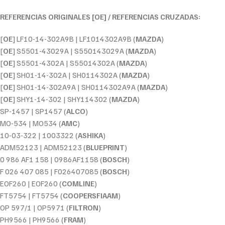
REFERENCIAS ORIGINALES [OE] / REFERENCIAS CRUZADAS:
[
OE
] LF10-14-302A9B | LF1014302A9B (
MAZDA
)
[
OE
] S5501-43029A | S550143029A (
MAZDA
)
[
OE
] S5501-4302A | S55014302A (
MAZDA
)
[
OE
] SH01-14-302A | SH0114302A (
MAZDA
)
[
OE
] SH01-14-302A9A | SH0114302A9A (
MAZDA
)
[
OE
] SHY1-14-302 | SHY114302 (
MAZDA
)
SP-1457 | SP1457 (
ALCO
)
MO-534 | MO534 (
AMC
)
10-03-322 | 1003322 (
ASHIKA
)
ADM52123 | ADM52123 (
BLUEPRINT
)
0 986 AF1 158 | 0986AF1158 (
BOSCH
)
F 026 407 085 | F026407085 (
BOSCH
)
EOF260 | EOF260 (
COMLINE
)
FT5754 | FT5754 (
COOPERSFIAAM
)
OP 597/1 | OP5971 (
FILTRON
)
PH9566 | PH9566 (
FRAM
)