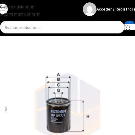
Skip to navigation
Acceder / Registrar
Skip to main content
Inicio
Miscelánea - otros
Otros
FILTRO DE ACEITE OP 597/1 FILTRON