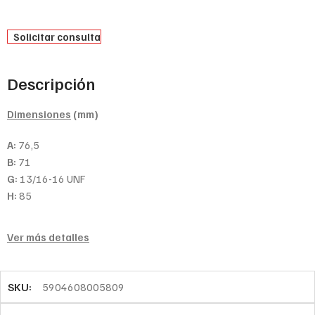
Solicitar consulta
Descripción
Dimensiones
(mm)
A:
76,5
B:
71
G:
13/16-16 UNF
H:
85
Ver más detalles
SKU:
5904608005809