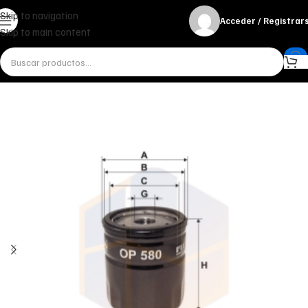
Skip to navigation
Acceder / Registrar
Skip to main content
Inicio
Miscelánea - otros
Otros
FILTRO DE ACEITE OP 580 FILTRON