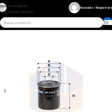
Skip to navigation
Acceder / Registrar
Skip to main content
Inicio
Miscelánea - otros
Otros
FILTRO DE ACEITE OP 570/2 FILTRON