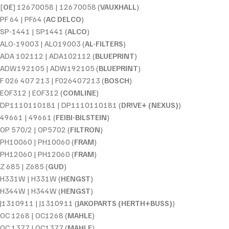
[
OE
] 12670058 | 12670058 (
VAUXHALL
)
PF 64 | PF64 (
AC DELCO
)
SP-1441 | SP1441 (
ALCO
)
ALO-19003 | ALO19003 (
AL-FILTERS
)
ADA 102112 | ADA102112 (
BLUEPRINT
)
ADW192105 | ADW192105 (
BLUEPRINT
)
F 026 407 213 | F026407213 (
BOSCH
)
EOF312 | EOF312 (
COMLINE
)
DP1110110181 | DP1110110181 (
DR!VE+ (NEXUS)
)
49661 | 49661 (
FEIBI-BILSTEIN
)
OP 570/2 | OP5702 (
FILTRON
)
PH10060 | PH10060 (
FRAM
)
PH12060 | PH12060 (
FRAM
)
Z 685 | Z685 (
GUD
)
H331W | H331W (
HENGST
)
H344W | H344W (
HENGST
)
J1310911 | J1310911 (
JAKOPARTS (HERTH+BUSS)
)
OC 1268 | OC1268 (
MAHLE
)
OC 1377 | OC1377 (
MAHLE
)