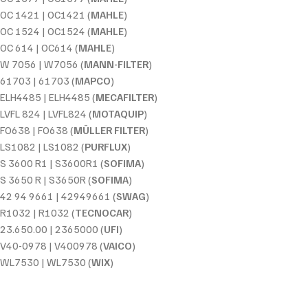
OC 1421 | OC1421 (
MAHLE
)
OC 1524 | OC1524 (
MAHLE
)
OC 614 | OC614 (
MAHLE
)
W 7056 | W7056 (
MANN-FILTER
)
61703 | 61703 (
MAPCO
)
ELH4485 | ELH4485 (
MECAFILTER
)
LVFL 824 | LVFL824 (
MOTAQUIP
)
FO638 | FO638 (
MÜLLER FILTER
)
LS1082 | LS1082 (
PURFLUX
)
S 3600 R1 | S3600R1 (
SOFIMA
)
S 3650 R | S3650R (
SOFIMA
)
42 94 9661 | 42949661 (
SWAG
)
R1032 | R1032 (
TECNOCAR
)
23.650.00 | 2365000 (
UFI
)
V40-0978 | V400978 (
VAICO
)
WL7530 | WL7530 (
WIX
)