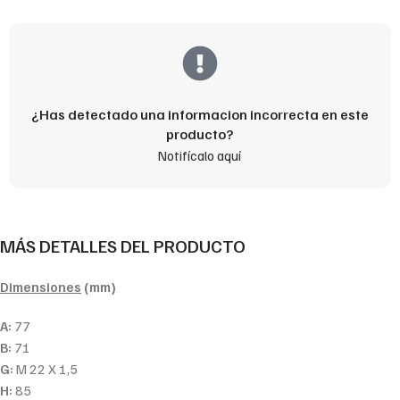
¿Has detectado una informacion incorrecta en este
producto?
Notifícalo aquí
MÁS DETALLES DEL PRODUCTO
Dimensiones
(mm)
A:
77
B:
71
G:
M 22 X 1,5
H:
85