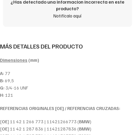
¿Has detectado una informacion incorrecta en este
producto?
Notifícalo aquí
MÁS DETALLES DEL PRODUCTO
Dimensiones
(mm)
A:
77
B:
69,5
G:
3/4-16 UNF
H:
121
REFERENCIAS ORIGINALES [OE] / REFERENCIAS CRUZADAS:
[
OE
] 11 42 1 266 773 | 11421266773 (
BMW
)
[
OE
] 11 42 1 287 836 | 11421287836 (
BMW
)