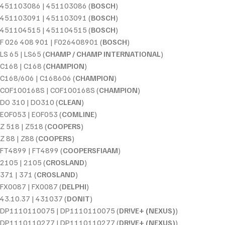
451103086 | 451103086 (
BOSCH
)
451103091 | 451103091 (
BOSCH
)
451104515 | 451104515 (
BOSCH
)
F 026 408 901 | F026408901 (
BOSCH
)
LS 65 | LS65 (
CHAMP / CHAMP INTERNATIONAL
)
C168 | C168 (
CHAMPION
)
C168/606 | C168606 (
CHAMPION
)
COF100168S | COF100168S (
CHAMPION
)
DO 310 | DO310 (
CLEAN
)
EOF053 | EOF053 (
COMLINE
)
Z 518 | Z518 (
COOPERS
)
Z 88 | Z88 (
COOPERS
)
FT4899 | FT4899 (
COOPERSFIAAM
)
2105 | 2105 (
CROSLAND
)
371 | 371 (
CROSLAND
)
FX0087 | FX0087 (
DELPHI
)
43.10.37 | 431037 (
DONIT
)
DP1110110075 | DP1110110075 (
DR!VE+ (NEXUS)
)
DP1110110277 | DP1110110277 (
DR!VE+ (NEXUS)
)