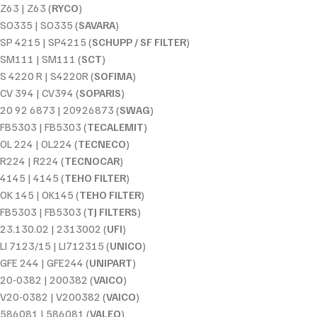
Z63 | Z63 (
RYCO
)
SO335 | SO335 (
SAVARA
)
SP 4215 | SP4215 (
SCHUPP / SF FILTER
)
SM111 | SM111 (
SCT
)
S 4220 R | S4220R (
SOFIMA
)
CV 394 | CV394 (
SOPARIS
)
20 92 6873 | 20926873 (
SWAG
)
FB5303 | FB5303 (
TECALEMIT
)
OL 224 | OL224 (
TECNECO
)
R224 | R224 (
TECNOCAR
)
4145 | 4145 (
TEHO FILTER
)
OK 145 | OK145 (
TEHO FILTER
)
FB5303 | FB5303 (
TJ FILTERS
)
23.130.02 | 2313002 (
UFI
)
LI 7123/15 | LI712315 (
UNICO
)
GFE 244 | GFE244 (
UNIPART
)
20-0382 | 200382 (
VAICO
)
V20-0382 | V200382 (
VAICO
)
586081 | 586081 (
VALEO
)