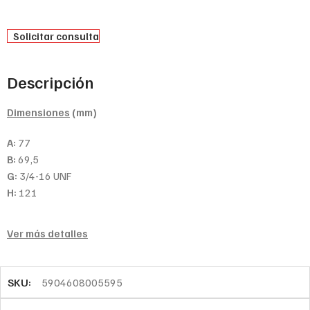
Solicitar consulta
Descripción
Dimensiones
(mm)
A:
77
B:
69,5
G:
3/4-16 UNF
H:
121
Ver más detalles
SKU:
5904608005595