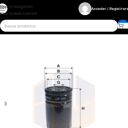
Skip to navigation
Acceder / Registrar
Skip to main content
Inicio
Miscelánea - otros
Otros
FILTRO DE ACEITE OP 559 FILTRON