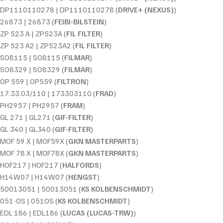
DP1110110278 | DP1110110278 (
DR!VE+ (NEXUS)
)
26873 | 26873 (
FEIBI-BILSTEIN
)
ZP 523 A | ZP523A (
FIL FILTER
)
ZP 523 A2 | ZP523A2 (
FIL FILTER
)
SO8115 | SO8115 (
FILMAR
)
SO8329 | SO8329 (
FILMAR
)
OP 559 | OP559 (
FILTRON
)
17.33.03/110 | 173303110 (
FRAD
)
PH2957 | PH2957 (
FRAM
)
GL 271 | GL271 (
GIF-FILTER
)
GL 340 | GL340 (
GIF-FILTER
)
MOF 59 X | MOF59X (
GKN MASTERPARTS
)
MOF 78 X | MOF78X (
GKN MASTERPARTS
)
HOF217 | HOF217 (
HALFORDS
)
H14W07 | H14W07 (
HENGST
)
50013051 | 50013051 (
KS KOLBENSCHMIDT
)
051-OS | 051OS (
KS KOLBENSCHMIDT
)
EDL 186 | EDL186 (
LUCAS (LUCAS-TRW)
)