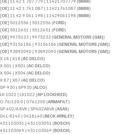
[
OE
] 11 42 1 707 779 | 11421707779 (
BMW
)
[
OE
] 11 42 1 761 087 | 11421761087 (
BMW
)
[
OE
] 11 42 9 061 198 | 11429061198 (
BMW
)
[
OE
] 5012556 | 5012556 (
FORD
)
[
OE
] 5012651 | 5012651 (
FORD
)
[
OE
] 9975233 | 9975233 (
GENERAL MOTORS (GM)
)
[
OE
] 93156186 | 93156186 (
GENERAL MOTORS (GM)
)
[
OE
] 93892090 | 93892090 (
GENERAL MOTORS (GM)
)
X 18 | X18 (
AC DELCO
)
X 501 | X501 (
AC DELCO
)
X 504 | X504 (
AC DELCO
)
X 87 | X87 (
AC DELCO
)
SP-930 | SP930 (
ALCO
)
LK-1022 | LK1022 (
AP LOCKHEED
)
O-76/120.0 | O761200 (
ARMAFILT
)
SP 402/A BVK | SP402ABVK (
ASAS
)
041-8140 | 0418140 (
BECK ARNLEY
)
451103051 | 451103051 (
BOSCH
)
451103069 | 451103069 (
BOSCH
)