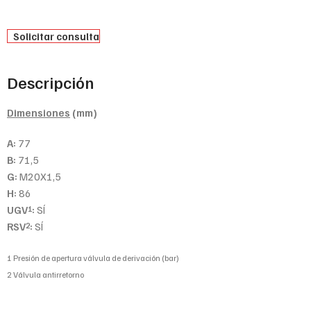
Solicitar consulta
Descripción
Dimensiones
(mm)
A:
77
B:
71,5
G:
M20X1,5
H:
86
UGV
:
SÍ
1
RSV
:
SÍ
2
1 Presión de apertura válvula de derivación (bar)
2 Válvula antirretorno