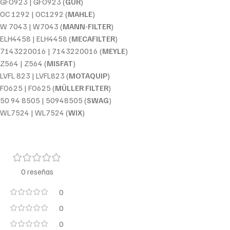
GFO923 | GFO923 (
GUR
)
OC 1292 | OC1292 (
MAHLE
)
W 7043 | W7043 (
MANN-FILTER
)
ELH4458 | ELH4458 (
MECAFILTER
)
7143220016 | 7143220016 (
MEYLE
)
Z564 | Z564 (
MISFAT
)
LVFL 823 | LVFL823 (
MOTAQUIP
)
FO625 | FO625 (
MÜLLER FILTER
)
50 94 8505 | 50948505 (
SWAG
)
WL7524 | WL7524 (
WIX
)
0 reseñas
0
0
0