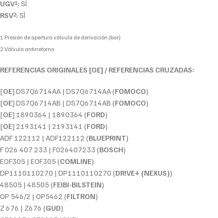
UGV
:
SÍ
1
RSV
:
SÍ
2
1 Presión de apertura válvula de derivación (bar)
2 Válvula antirretorno
REFERENCIAS ORIGINALES [OE] / REFERENCIAS CRUZADAS:
[
OE
] DS7Q6714AA | DS7Q6714AA (
FOMOCO
)
[
OE
] DS7Q6714AB | DS7Q6714AB (
FOMOCO
)
[
OE
] 1890364 | 1890364 (
FORD
)
[
OE
] 2193141 | 2193141 (
FORD
)
ADF 122112 | ADF122112 (
BLUEPRINT
)
F 026 407 233 | F026407233 (
BOSCH
)
EOF305 | EOF305 (
COMLINE
)
DP1110110270 | DP1110110270 (
DR!VE+ (NEXUS)
)
48505 | 48505 (
FEIBI-BILSTEIN
)
OP 546/2 | OP5462 (
FILTRON
)
Z 676 | Z676 (
GUD
)