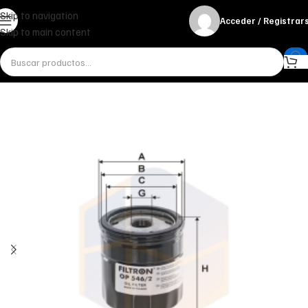
Skip to navigation
Acceder / Registrar
Skip to main content
Inicio
Miscelánea - otros
Otros
FILTRO DE ACEITE OP 546/2 FILTRON