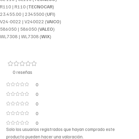
R110 | R110 (
TECNOCAR
)
23.455.00 | 2345500 (
UFI
)
V24-0022 | V240022 (
VAICO
)
586050 | 586050 (
VALEO
)
WL7308 | WL7308 (
WIX
)
0 reseñas
0
0
0
0
0
Solo los usuarios registrados que hayan comprado este
producto pueden hacer una valoración.