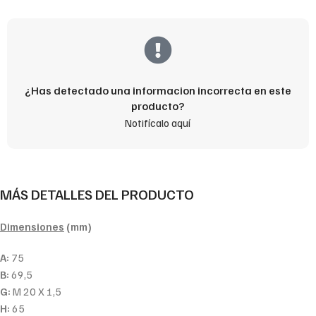
¿Has detectado una informacion incorrecta en este
producto?
Notifícalo aquí
MÁS DETALLES DEL PRODUCTO
Dimensiones
(mm)
A:
75
B:
69,5
G:
M 20 X 1,5
H:
65