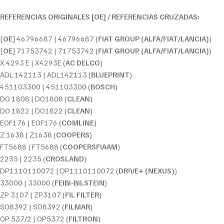
REFERENCIAS ORIGINALES [OE] / REFERENCIAS CRUZADAS:
[
OE
] 46796687 | 46796687 (
FIAT GROUP (ALFA/FIAT/LANCIA)
)
[
OE
] 71753742 | 71753742 (
FIAT GROUP (ALFA/FIAT/LANCIA)
)
X 4293 E | X4293E (
AC DELCO
)
ADL 142113 | ADL142113 (
BLUEPRINT
)
451103300 | 451103300 (
BOSCH
)
DO 1808 | DO1808 (
CLEAN
)
DO 1822 | DO1822 (
CLEAN
)
EOF176 | EOF176 (
COMLINE
)
Z 1638 | Z1638 (
COOPERS
)
FT5688 | FT5688 (
COOPERSFIAAM
)
2235 | 2235 (
CROSLAND
)
DP1110110072 | DP1110110072 (
DR!VE+ (NEXUS)
)
33000 | 33000 (
FEIBI-BILSTEIN
)
ZP 3107 | ZP3107 (
FIL FILTER
)
SO8392 | SO8392 (
FILMAR
)
OP 537/2 | OP5372 (
FILTRON
)