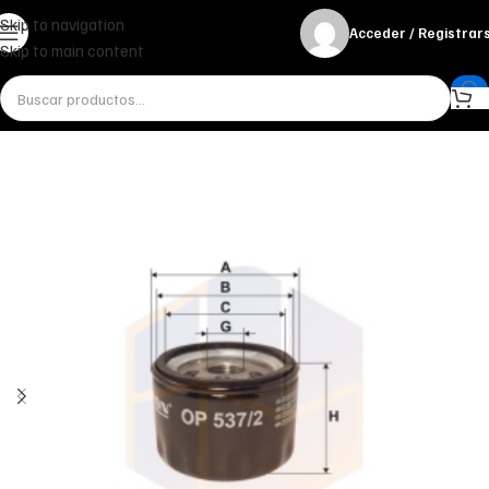
Skip to navigation
Acceder / Registrar
Skip to main content
Inicio
Miscelánea - otros
Otros
FILTRO DE ACEITE OP 537/2 FILTRON