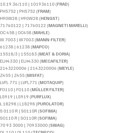
10.19.36/110 | 101936110 (
FRAD
)
PH5752 | PH5752 (
FRAM
)
H90W28 | H90W28 (
HENGST
)
71760122 | 71760122 (
MAGNETI MARELLI
)
OC 458 | OC458 (
MAHLE
)
W 7003 | W7003 (
MANN-FILTER
)
61238 | 61238 (
MAPCO
)
15518/3 | 155183 (
MEAT & DORIA
)
ELH4330 | ELH4330 (
MECAFILTER
)
2143220006 | 2143220006 (
MEYLE
)
Z455 | Z455 (
MISFAT
)
LVFL 771 | LVFL771 (
MOTAQUIP
)
FO110 | FO110 (
MÜLLER FILTER
)
LS919 | LS919 (
PURFLUX
)
L 18298 | L18298 (
PUROLATOR
)
S 0110 R | S0110R (
SOFIMA
)
SO110 R | SO110R (
SOFIMA
)
70 93 3000 | 70933000 (
SWAG
)
OL 110 | OL110 (
TECNECO
)