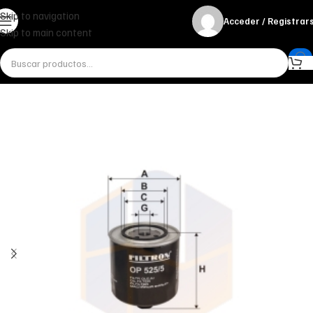
Skip to navigation
Acceder / Registrar
Skip to main content
Inicio
Miscelánea - otros
Otros
FILTRO DE ACEITE OP 525/5 FILTRON