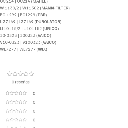
OC 214 | OC214 (
MAHLE
)
W 1130/2 | W11302 (
MANN-FILTER
)
BC-1299 | BC1299 (
PBR
)
L 37169 | L37169 (
PUROLATOR
)
LI 10115/2 | LI101152 (
UNICO
)
10-0323 | 100323 (
VAICO
)
V10-0323 | V100323 (
VAICO
)
WL7277 | WL7277 (
WIX
)
0 reseñas
0
0
0
0