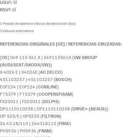
UGV
:
SÍ
1
RSV
:
SÍ
2
1 Presión de apertura válvula de derivación (bar)
2 Válvula antirretorno
REFERENCIAS ORIGINALES [OE] / REFERENCIAS CRUZADAS:
[
OE
] 069 115 561 A | 069115561A (
VW GROUP
(AUDI/SEAT/SKODA/VW)
)
X 4026 E | X4026E (
AC DELCO
)
451103257 | 451103257 (
BOSCH
)
EOF124 | EOF124 (
COMLINE
)
FT5379 | FT5379 (
COOPERSFIAAM
)
FX20011 | FX20011 (
DELPHI
)
DP1110110258 | DP1110110258 (
DR!VE+ (NEXUS)
)
OP 525/5 | OP5255 (
FILTRON
)
26.43.18/110 | 264318110 (
FRAD
)
PH5936 | PH5936 (
FRAM
)