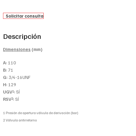
Solicitar consulta
Descripción
Dimensiones
(mm)
A:
110
B:
71
G:
3/4-16UNF
H:
129
UGV
:
SÍ
1
RSV
:
SÍ
2
1 Presión de apertura válvula de derivación (bar)
2 Válvula antirretorno