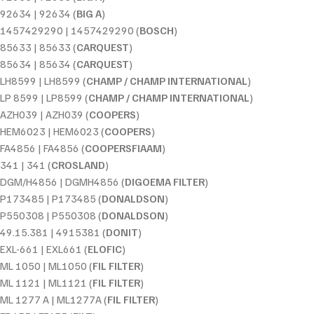
92634 | 92634 (
BIG A
)
1457429290 | 1457429290 (
BOSCH
)
85633 | 85633 (
CARQUEST
)
85634 | 85634 (
CARQUEST
)
LH8599 | LH8599 (
CHAMP / CHAMP INTERNATIONAL
)
LP 8599 | LP8599 (
CHAMP / CHAMP INTERNATIONAL
)
AZH039 | AZH039 (
COOPERS
)
HEM6023 | HEM6023 (
COOPERS
)
FA4856 | FA4856 (
COOPERSFIAAM
)
341 | 341 (
CROSLAND
)
DGM/H4856 | DGMH4856 (
DIGOEMA FILTER
)
P173485 | P173485 (
DONALDSON
)
P550308 | P550308 (
DONALDSON
)
49.15.381 | 4915381 (
DONIT
)
EXL-661 | EXL661 (
ELOFIC
)
ML 1050 | ML1050 (
FIL FILTER
)
ML 1121 | ML1121 (
FIL FILTER
)
ML 1277 A | ML1277A (
FIL FILTER
)