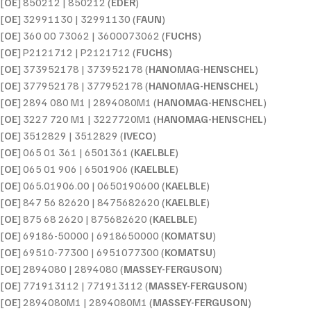
[
OE
] 850212 | 850212 (
EDER
)
[
OE
] 32991130 | 32991130 (
FAUN
)
[
OE
] 360 00 73062 | 3600073062 (
FUCHS
)
[
OE
] P2121712 | P2121712 (
FUCHS
)
[
OE
] 373952178 | 373952178 (
HANOMAG-HENSCHEL
)
[
OE
] 377952178 | 377952178 (
HANOMAG-HENSCHEL
)
[
OE
] 2894 080 M1 | 2894080M1 (
HANOMAG-HENSCHEL
)
[
OE
] 3227 720 M1 | 3227720M1 (
HANOMAG-HENSCHEL
)
[
OE
] 3512829 | 3512829 (
IVECO
)
[
OE
] 065 01 361 | 6501361 (
KAELBLE
)
[
OE
] 065 01 906 | 6501906 (
KAELBLE
)
[
OE
] 065.01906.00 | 0650190600 (
KAELBLE
)
[
OE
] 847 56 82620 | 8475682620 (
KAELBLE
)
[
OE
] 875 68 2620 | 875682620 (
KAELBLE
)
[
OE
] 69186-50000 | 6918650000 (
KOMATSU
)
[
OE
] 69510-77300 | 6951077300 (
KOMATSU
)
[
OE
] 2894080 | 2894080 (
MASSEY-FERGUSON
)
[
OE
] 771913112 | 771913112 (
MASSEY-FERGUSON
)
[
OE
] 2894080M1 | 2894080M1 (
MASSEY-FERGUSON
)