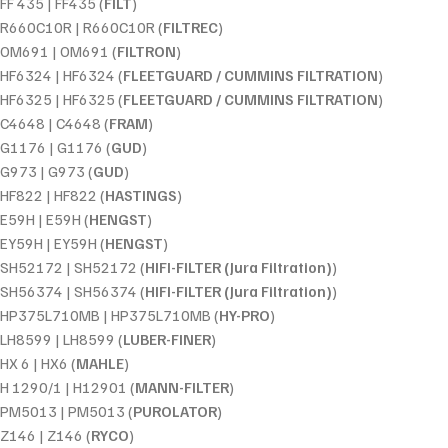
FF 435 | FF435 (
FILT
)
R660C10R | R660C10R (
FILTREC
)
OM691 | OM691 (
FILTRON
)
HF6324 | HF6324 (
FLEETGUARD / CUMMINS FILTRATION
)
HF6325 | HF6325 (
FLEETGUARD / CUMMINS FILTRATION
)
C4648 | C4648 (
FRAM
)
G1176 | G1176 (
GUD
)
G973 | G973 (
GUD
)
HF822 | HF822 (
HASTINGS
)
E59H | E59H (
HENGST
)
EY59H | EY59H (
HENGST
)
SH52172 | SH52172 (
HIFI-FILTER (Jura Filtration)
)
SH56374 | SH56374 (
HIFI-FILTER (Jura Filtration)
)
HP375L710MB | HP375L710MB (
HY-PRO
)
LH8599 | LH8599 (
LUBER-FINER
)
HX 6 | HX6 (
MAHLE
)
H 1290/1 | H12901 (
MANN-FILTER
)
PM5013 | PM5013 (
PUROLATOR
)
Z146 | Z146 (
RYCO
)