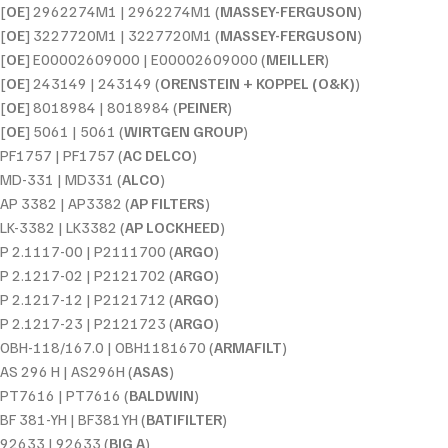
[
OE
] 2962274M1 | 2962274M1 (
MASSEY-FERGUSON
)
[
OE
] 3227720M1 | 3227720M1 (
MASSEY-FERGUSON
)
[
OE
] E00002609000 | E00002609000 (
MEILLER
)
[
OE
] 243149 | 243149 (
ORENSTEIN + KOPPEL (O&K)
)
[
OE
] 8018984 | 8018984 (
PEINER
)
[
OE
] 5061 | 5061 (
WIRTGEN GROUP
)
PF1757 | PF1757 (
AC DELCO
)
MD-331 | MD331 (
ALCO
)
AP 3382 | AP3382 (
AP FILTERS
)
LK-3382 | LK3382 (
AP LOCKHEED
)
P 2.1117-00 | P2111700 (
ARGO
)
P 2.1217-02 | P2121702 (
ARGO
)
P 2.1217-12 | P2121712 (
ARGO
)
P 2.1217-23 | P2121723 (
ARGO
)
OBH-118/167.0 | OBH1181670 (
ARMAFILT
)
AS 296 H | AS296H (
ASAS
)
PT7616 | PT7616 (
BALDWIN
)
BF 381-YH | BF381YH (
BATIFILTER
)
92633 | 92633 (
BIG A
)