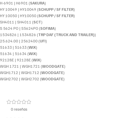
H-6901 | H6901 (
SAKURA
)
HY 10049 | HY10049 (
SCHUPP / SF FILTER
)
HY 10050 | HY10050 (
SCHUPP / SF FILTER
)
SH4011 | SH4011 (
SCT
)
S 5624 PO | S5624PO (
SOFIMA
)
1534826 | 1534826 (
TRP DAF (TRUCK AND TRAILER)
)
25.624.00 | 2562400 (
UFI
)
51633 | 51633 (
WIX
)
51634 | 51634 (
WIX
)
92128E | 92128E (
WIX
)
WGH 1721 | WGH1721 (
WOODGATE
)
WGH1712 | WGH1712 (
WOODGATE
)
WGH2702 | WGH2702 (
WOODGATE
)
0 reseñas