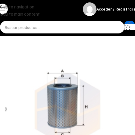
Skip to navigation
Acceder / Registrar
Skip to main content
Inicio
Miscelánea - otros
Otros
FILTRO DE ACEITE OM 691 FILTRON