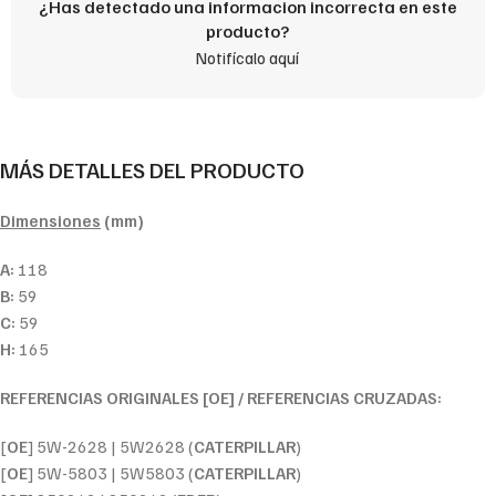
¿Has detectado una informacion incorrecta en este
producto?
Notifícalo aquí
MÁS DETALLES DEL PRODUCTO
Dimensiones
(mm)
A:
118
B:
59
C:
59
H:
165
REFERENCIAS ORIGINALES [OE] / REFERENCIAS CRUZADAS:
[
OE
] 5W-2628 | 5W2628 (
CATERPILLAR
)
[
OE
] 5W-5803 | 5W5803 (
CATERPILLAR
)