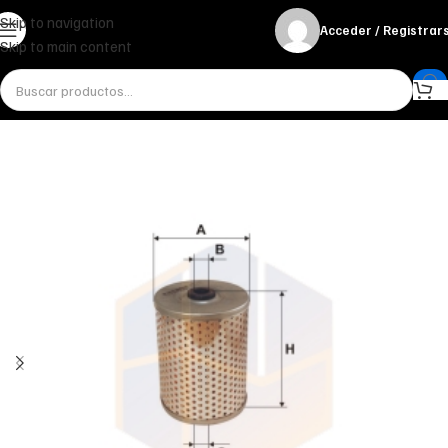
Skip to navigation
Acceder / Registrar
Skip to main content
Inicio
Miscelánea - otros
Otros
FILTRO DE ACEITE OM 528 FILTRON