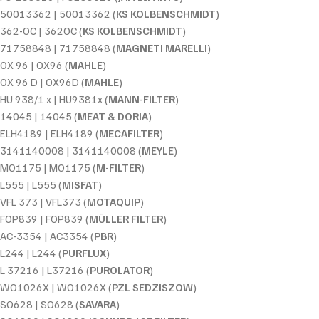
50013362 | 50013362 (
KS KOLBENSCHMIDT
)
362-OC | 362OC (
KS KOLBENSCHMIDT
)
71758848 | 71758848 (
MAGNETI MARELLI
)
OX 96 | OX96 (
MAHLE
)
OX 96 D | OX96D (
MAHLE
)
HU 938/1 x | HU9381x (
MANN-FILTER
)
14045 | 14045 (
MEAT & DORIA
)
ELH4189 | ELH4189 (
MECAFILTER
)
3141140008 | 3141140008 (
MEYLE
)
MO1175 | MO1175 (
M-FILTER
)
L555 | L555 (
MISFAT
)
VFL 373 | VFL373 (
MOTAQUIP
)
FOP839 | FOP839 (
MÜLLER FILTER
)
AC-3354 | AC3354 (
PBR
)
L244 | L244 (
PURFLUX
)
L 37216 | L37216 (
PUROLATOR
)
WO1026X | WO1026X (
PZL SEDZISZOW
)
SO628 | SO628 (
SAVARA
)