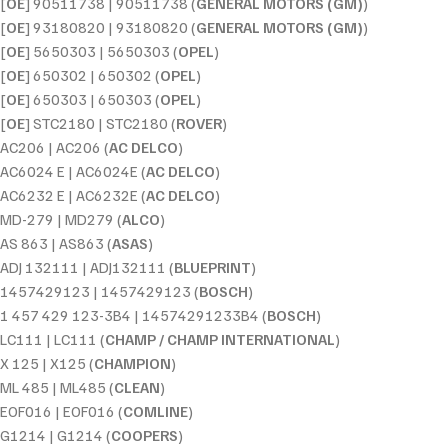
[
OE
] 90511738 | 90511738 (
GENERAL MOTORS (GM)
)
[
OE
] 93180820 | 93180820 (
GENERAL MOTORS (GM)
)
[
OE
] 5650303 | 5650303 (
OPEL
)
[
OE
] 650302 | 650302 (
OPEL
)
[
OE
] 650303 | 650303 (
OPEL
)
[
OE
] STC2180 | STC2180 (
ROVER
)
AC206 | AC206 (
AC DELCO
)
AC6024 E | AC6024E (
AC DELCO
)
AC6232 E | AC6232E (
AC DELCO
)
MD-279 | MD279 (
ALCO
)
AS 863 | AS863 (
ASAS
)
ADJ 132111 | ADJ132111 (
BLUEPRINT
)
1457429123 | 1457429123 (
BOSCH
)
1 457 429 123-3B4 | 14574291233B4 (
BOSCH
)
LC111 | LC111 (
CHAMP / CHAMP INTERNATIONAL
)
X 125 | X125 (
CHAMPION
)
ML 485 | ML485 (
CLEAN
)
EOF016 | EOF016 (
COMLINE
)
G1214 | G1214 (
COOPERS
)