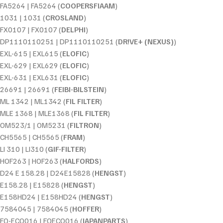
FA5264 | FA5264 (
COOPERSFIAAM
)
1031 | 1031 (
CROSLAND
)
FX0107 | FX0107 (
DELPHI
)
DP1110110251 | DP1110110251 (
DR!VE+ (NEXUS)
)
EXL-615 | EXL615 (
ELOFIC
)
EXL-629 | EXL629 (
ELOFIC
)
EXL-631 | EXL631 (
ELOFIC
)
26691 | 26691 (
FEIBI-BILSTEIN
)
ML 1342 | ML1342 (
FIL FILTER
)
MLE 1368 | MLE1368 (
FIL FILTER
)
OM523/1 | OM5231 (
FILTRON
)
CH5565 | CH5565 (
FRAM
)
LI 310 | LI310 (
GIF-FILTER
)
HOF263 | HOF263 (
HALFORDS
)
D24 E 158.28 | D24E15828 (
HENGST
)
E158.28 | E15828 (
HENGST
)
E158HD24 | E158HD24 (
HENGST
)
7584045 | 7584045 (
HOFFER
)
FO-ECO016 | FOECO016 (
JAPANPARTS
)