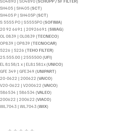
SO4890 | SO4890 (
SCHUPP / SF FILTER
)
SH405 | SH405 (
SCT
)
SH405 P | SH405P (
SCT
)
S 5555 PO | S5555PO (
SOFIMA
)
20 92 6691 | 20926691 (
SWAG
)
OL 0839 | OL0839 (
TECNECO
)
OP839 | OP839 (
TECNOCAR
)
5226 | 5226 (
TEHO FILTER
)
25.555.00 | 2555500 (
UFI
)
EL 8158/1 x | EL81581x (
UNICO
)
GFE 349 | GFE349 (
UNIPART
)
20-0622 | 200622 (
VAICO
)
V20-0622 | V200622 (
VAICO
)
586534 | 586534 (
VALEO
)
200622 | 200622 (
VIACO
)
WL7043 | WL7043 (
WIX
)