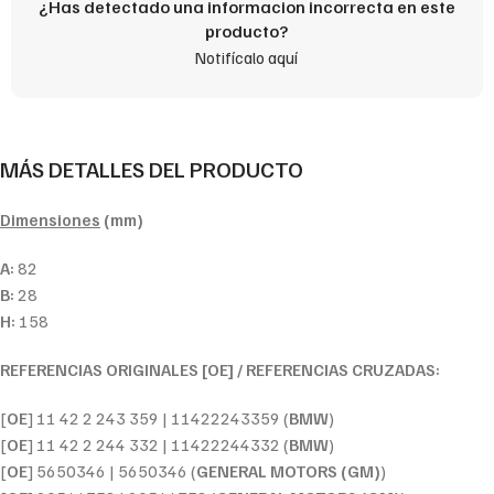
¿Has detectado una informacion incorrecta en este
producto?
Notifícalo aquí
MÁS DETALLES DEL PRODUCTO
Dimensiones
(mm)
A:
82
B:
28
H:
158
REFERENCIAS ORIGINALES [OE] / REFERENCIAS CRUZADAS:
[
OE
] 11 42 2 243 359 | 11422243359 (
BMW
)
[
OE
] 11 42 2 244 332 | 11422244332 (
BMW
)
[
OE
] 5650346 | 5650346 (
GENERAL MOTORS (GM)
)