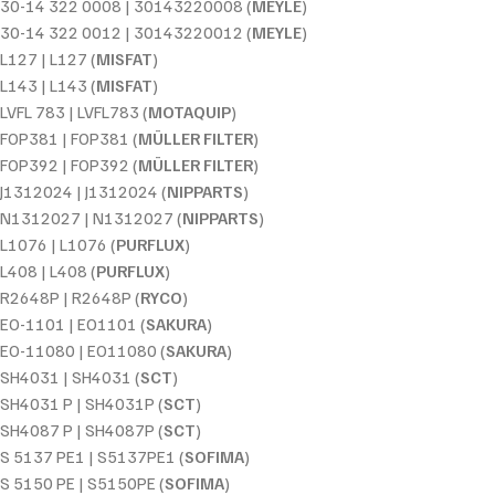
30-14 322 0008 | 30143220008 (
MEYLE
)
30-14 322 0012 | 30143220012 (
MEYLE
)
L127 | L127 (
MISFAT
)
L143 | L143 (
MISFAT
)
LVFL 783 | LVFL783 (
MOTAQUIP
)
FOP381 | FOP381 (
MÜLLER FILTER
)
FOP392 | FOP392 (
MÜLLER FILTER
)
J1312024 | J1312024 (
NIPPARTS
)
N1312027 | N1312027 (
NIPPARTS
)
L1076 | L1076 (
PURFLUX
)
L408 | L408 (
PURFLUX
)
R2648P | R2648P (
RYCO
)
EO-1101 | EO1101 (
SAKURA
)
EO-11080 | EO11080 (
SAKURA
)
SH4031 | SH4031 (
SCT
)
SH4031 P | SH4031P (
SCT
)
SH4087 P | SH4087P (
SCT
)
S 5137 PE1 | S5137PE1 (
SOFIMA
)
S 5150 PE | S5150PE (
SOFIMA
)