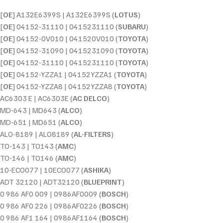
[
OE
] A132E6399S | A132E6399S (
LOTUS
)
[
OE
] 04152-31110 | 0415231110 (
SUBARU
)
[
OE
] 04152-0V010 | 041520V010 (
TOYOTA
)
[
OE
] 04152-31090 | 0415231090 (
TOYOTA
)
[
OE
] 04152-31110 | 0415231110 (
TOYOTA
)
[
OE
] 04152-YZZA1 | 04152YZZA1 (
TOYOTA
)
[
OE
] 04152-YZZA8 | 04152YZZA8 (
TOYOTA
)
AC6303 E | AC6303E (
AC DELCO
)
MD-643 | MD643 (
ALCO
)
MD-651 | MD651 (
ALCO
)
ALO-8189 | ALO8189 (
AL-FILTERS
)
TO-143 | TO143 (
AMC
)
TO-146 | TO146 (
AMC
)
10-ECO077 | 10ECO077 (
ASHIKA
)
ADT 32120 | ADT32120 (
BLUEPRINT
)
0 986 AF0 009 | 0986AF0009 (
BOSCH
)
0 986 AF0 226 | 0986AF0226 (
BOSCH
)
0 986 AF1 164 | 0986AF1164 (
BOSCH
)