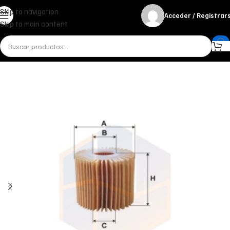
Skip to navigation
Acceder / Registrar
Skip to main content
Inicio
Miscelánea - otros
Otros
FILTRO DE ACEITE OE 685/5 FILTRON