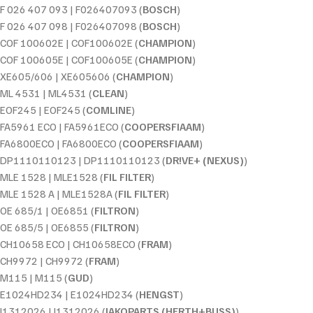
F 026 407 093 | F026407093 (
BOSCH
)
F 026 407 098 | F026407098 (
BOSCH
)
COF 100602E | COF100602E (
CHAMPION
)
COF 100605E | COF100605E (
CHAMPION
)
XE605/606 | XE605606 (
CHAMPION
)
ML 4531 | ML4531 (
CLEAN
)
EOF245 | EOF245 (
COMLINE
)
FA5961 ECO | FA5961ECO (
COOPERSFIAAM
)
FA6800ECO | FA6800ECO (
COOPERSFIAAM
)
DP1110110123 | DP1110110123 (
DR!VE+ (NEXUS)
)
MLE 1528 | MLE1528 (
FIL FILTER
)
MLE 1528 A | MLE1528A (
FIL FILTER
)
OE 685/1 | OE6851 (
FILTRON
)
OE 685/5 | OE6855 (
FILTRON
)
CH10658 ECO | CH10658ECO (
FRAM
)
CH9972 | CH9972 (
FRAM
)
M115 | M115 (
GUD
)
E1024HD234 | E1024HD234 (
HENGST
)
J1312026 | J1312026 (
JAKOPARTS (HERTH+BUSS)
)