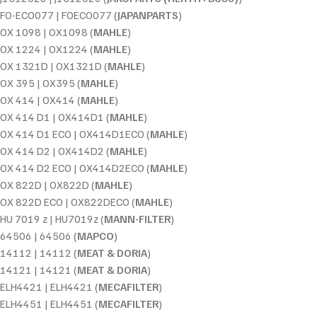
FO-ECO077 | FOECO077 (
JAPANPARTS
)
OX 1098 | OX1098 (
MAHLE
)
OX 1224 | OX1224 (
MAHLE
)
OX 1321D | OX1321D (
MAHLE
)
OX 395 | OX395 (
MAHLE
)
OX 414 | OX414 (
MAHLE
)
OX 414 D1 | OX414D1 (
MAHLE
)
OX 414 D1 ECO | OX414D1ECO (
MAHLE
)
OX 414 D2 | OX414D2 (
MAHLE
)
OX 414 D2 ECO | OX414D2ECO (
MAHLE
)
OX 822D | OX822D (
MAHLE
)
OX 822D ECO | OX822DECO (
MAHLE
)
HU 7019 z | HU7019z (
MANN-FILTER
)
64506 | 64506 (
MAPCO
)
14112 | 14112 (
MEAT & DORIA
)
14121 | 14121 (
MEAT & DORIA
)
ELH4421 | ELH4421 (
MECAFILTER
)
ELH4451 | ELH4451 (
MECAFILTER
)