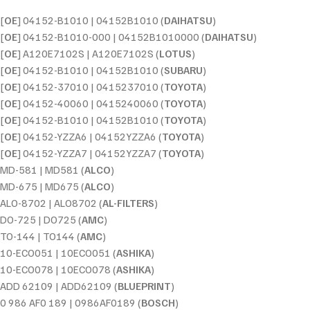
[
OE
] 04152-B1010 | 04152B1010 (
DAIHATSU
)
[
OE
] 04152-B1010-000 | 04152B1010000 (
DAIHATSU
)
[
OE
] A120E7102S | A120E7102S (
LOTUS
)
[
OE
] 04152-B1010 | 04152B1010 (
SUBARU
)
[
OE
] 04152-37010 | 0415237010 (
TOYOTA
)
[
OE
] 04152-40060 | 0415240060 (
TOYOTA
)
[
OE
] 04152-B1010 | 04152B1010 (
TOYOTA
)
[
OE
] 04152-YZZA6 | 04152YZZA6 (
TOYOTA
)
[
OE
] 04152-YZZA7 | 04152YZZA7 (
TOYOTA
)
MD-581 | MD581 (
ALCO
)
MD-675 | MD675 (
ALCO
)
ALO-8702 | ALO8702 (
AL-FILTERS
)
DO-725 | DO725 (
AMC
)
TO-144 | TO144 (
AMC
)
10-ECO051 | 10ECO051 (
ASHIKA
)
10-ECO078 | 10ECO078 (
ASHIKA
)
ADD 62109 | ADD62109 (
BLUEPRINT
)
0 986 AF0 189 | 0986AF0189 (
BOSCH
)