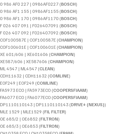
0 986 AF0 227 | 0986AF0227 (
BOSCH
)
0 986 AF1 155 | 0986AF1155 (
BOSCH
)
0 986 AF1 170 | 0986AF1170 (
BOSCH
)
F 026 407 091 | F026407091 (
BOSCH
)
F 026 407 092 | F026407092 (
BOSCH
)
COF100587E | COF100587E (
CHAMPION
)
COF100601E | COF100601E (
CHAMPION
)
XE 601/606 | XE601606 (
CHAMPION
)
XE587/606 | XE587606 (
CHAMPION
)
ML 4547 | ML4547 (
CLEAN
)
CDH11632 | CDH11632 (
COMLINE
)
EOF249 | EOF249 (
COMLINE
)
FA5973 ECO | FA5973ECO (
COOPERSFIAAM
)
FA6077 ECO | FA6077ECO (
COOPERSFIAAM
)
DP1110110143 | DP1110110143 (
DR!VE+ (NEXUS)
)
MLE 1529 | MLE1529 (
FIL FILTER
)
OE 685/2 | OE6852 (
FILTRON
)
OE 685/3 | OE6853 (
FILTRON
)
CH10358 ECO | CH10358ECO (
FRAM
)