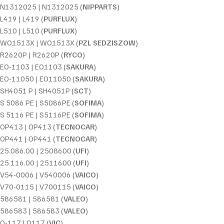
N1312025 | N1312025 (
NIPPARTS
)
L419 | L419 (
PURFLUX
)
L510 | L510 (
PURFLUX
)
WO1513X | WO1513X (
PZL SEDZISZOW
)
R2620P | R2620P (
RYCO
)
EO-1103 | EO1103 (
SAKURA
)
EO-11050 | EO11050 (
SAKURA
)
SH4051 P | SH4051P (
SCT
)
S 5086 PE | S5086PE (
SOFIMA
)
S 5116 PE | S5116PE (
SOFIMA
)
OP413 | OP413 (
TECNOCAR
)
OP441 | OP441 (
TECNOCAR
)
25.086.00 | 2508600 (
UFI
)
25.116.00 | 2511600 (
UFI
)
V54-0006 | V540006 (
VAICO
)
V70-0115 | V700115 (
VAICO
)
586581 | 586581 (
VALEO
)
586583 | 586583 (
VALEO
)
O-117 | O117 (
VIC
)