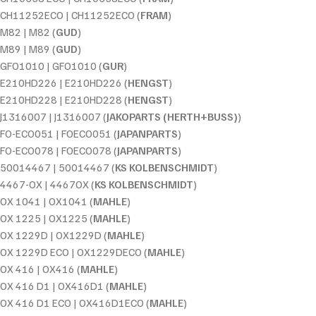
CH11252ECO | CH11252ECO (
FRAM
)
M82 | M82 (
GUD
)
M89 | M89 (
GUD
)
GFO1010 | GFO1010 (
GUR
)
E210HD226 | E210HD226 (
HENGST
)
E210HD228 | E210HD228 (
HENGST
)
J1316007 | J1316007 (
JAKOPARTS (HERTH+BUSS)
)
FO-ECO051 | FOECO051 (
JAPANPARTS
)
FO-ECO078 | FOECO078 (
JAPANPARTS
)
50014467 | 50014467 (
KS KOLBENSCHMIDT
)
4467-OX | 4467OX (
KS KOLBENSCHMIDT
)
OX 1041 | OX1041 (
MAHLE
)
OX 1225 | OX1225 (
MAHLE
)
OX 1229D | OX1229D (
MAHLE
)
OX 1229D ECO | OX1229DECO (
MAHLE
)
OX 416 | OX416 (
MAHLE
)
OX 416 D1 | OX416D1 (
MAHLE
)
OX 416 D1 ECO | OX416D1ECO (
MAHLE
)