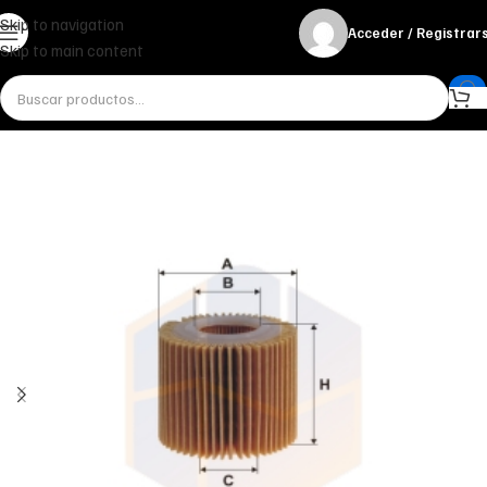
Skip to navigation
Acceder / Registrar
Skip to main content
Inicio
Miscelánea - otros
Otros
FILTRO DE ACEITE OE 685/3 FILTRON