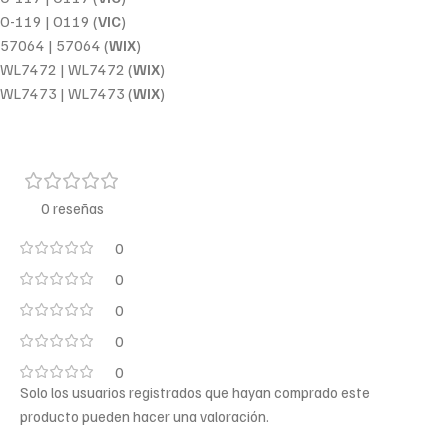
O-119 | O119 (
VIC
)
57064 | 57064 (
WIX
)
WL7472 | WL7472 (
WIX
)
WL7473 | WL7473 (
WIX
)
0 reseñas
0
0
0
0
0
Solo los usuarios registrados que hayan comprado este
producto pueden hacer una valoración.