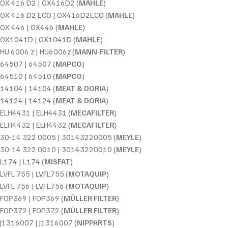
OX 416 D2 | OX416D2 (
MAHLE
)
OX 416 D2 ECO | OX416D2ECO (
MAHLE
)
OX 446 | OX446 (
MAHLE
)
OX1041D | OX1041D (
MAHLE
)
HU 6006 z | HU6006z (
MANN-FILTER
)
64507 | 64507 (
MAPCO
)
64510 | 64510 (
MAPCO
)
14104 | 14104 (
MEAT & DORIA
)
14124 | 14124 (
MEAT & DORIA
)
ELH4431 | ELH4431 (
MECAFILTER
)
ELH4432 | ELH4432 (
MECAFILTER
)
30-14 322 0005 | 30143220005 (
MEYLE
)
30-14 322 0010 | 30143220010 (
MEYLE
)
L174 | L174 (
MISFAT
)
LVFL 755 | LVFL755 (
MOTAQUIP
)
LVFL 756 | LVFL756 (
MOTAQUIP
)
FOP369 | FOP369 (
MÜLLER FILTER
)
FOP372 | FOP372 (
MÜLLER FILTER
)
J1316007 | J1316007 (
NIPPARTS
)