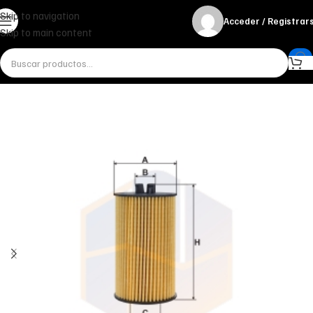
Skip to navigation
Acceder / Registrar
Skip to main content
Inicio
Miscelánea - otros
Otros
FILTRO DE ACEITE OE 682/9 FILTRON