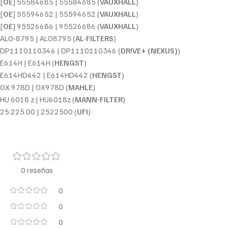
[
OE
] 55584685 | 55584685 (
VAUXHALL
)
[
OE
] 55594652 | 55594652 (
VAUXHALL
)
[
OE
] 95526686 | 95526686 (
VAUXHALL
)
ALO-8795 | ALO8795 (
AL-FILTERS
)
DP1110110346 | DP1110110346 (
DR!VE+ (NEXUS)
)
E614H | E614H (
HENGST
)
E614HD442 | E614HD442 (
HENGST
)
OX 978D | OX978D (
MAHLE
)
HU 6018 z | HU6018z (
MANN-FILTER
)
25.225.00 | 2522500 (
UFI
)
0 reseñas
0
0
0