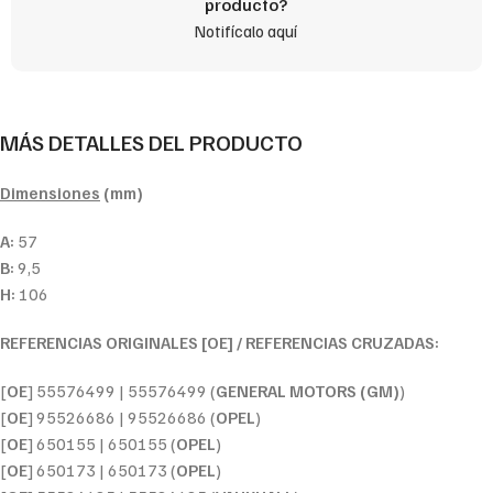
producto?
Notifícalo aquí
MÁS DETALLES DEL PRODUCTO
Dimensiones
(mm)
A:
57
B:
9,5
H:
106
REFERENCIAS ORIGINALES [OE] / REFERENCIAS CRUZADAS:
[
OE
] 55576499 | 55576499 (
GENERAL MOTORS (GM)
)
[
OE
] 95526686 | 95526686 (
OPEL
)
[
OE
] 650155 | 650155 (
OPEL
)
[
OE
] 650173 | 650173 (
OPEL
)