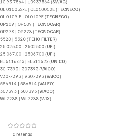
10 93 7564 | 10937564 (
SWAG
)
OL 010052-E | OL010052E (
TECNECO
)
OL 0109-E | OL0109E (
TECNECO
)
OP109 | OP109 (
TECNOCAR
)
OP278 | OP278 (
TECNOCAR
)
5520 | 5520 (
TEHO FILTER
)
25.025.00 | 2502500 (
UFI
)
25.067.00 | 2506700 (
UFI
)
EL 5116/2 x | EL51162x (
UNICO
)
30-7393 | 307393 (
VAICO
)
V30-7393 | V307393 (
VAICO
)
586514 | 586514 (
VALEO
)
307393 | 307393 (
VIACO
)
WL7288 | WL7288 (
WIX
)
0 reseñas