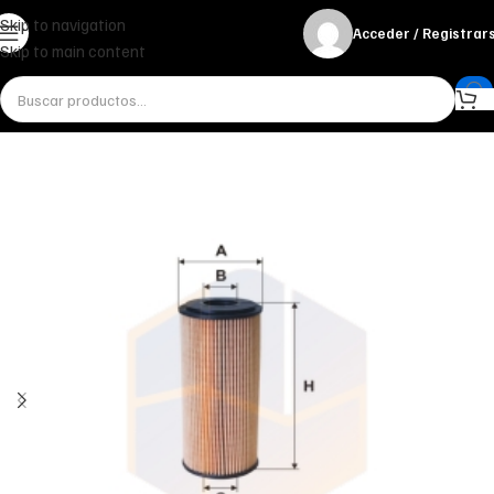
Skip to navigation
Acceder / Registrar
Skip to main content
Inicio
Miscelánea - otros
Otros
FILTRO DE ACEITE OE 640/6 FILTRON