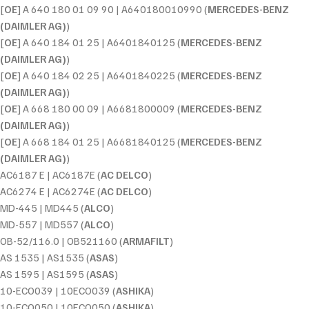
[
OE
] A 640 180 01 09 90 | A640180010990 (
MERCEDES-BENZ
(DAIMLER AG)
)
[
OE
] A 640 184 01 25 | A6401840125 (
MERCEDES-BENZ
(DAIMLER AG)
)
[
OE
] A 640 184 02 25 | A6401840225 (
MERCEDES-BENZ
(DAIMLER AG)
)
[
OE
] A 668 180 00 09 | A6681800009 (
MERCEDES-BENZ
(DAIMLER AG)
)
[
OE
] A 668 184 01 25 | A6681840125 (
MERCEDES-BENZ
(DAIMLER AG)
)
AC6187 E | AC6187E (
AC DELCO
)
AC6274 E | AC6274E (
AC DELCO
)
MD-445 | MD445 (
ALCO
)
MD-557 | MD557 (
ALCO
)
OB-52/116.0 | OB521160 (
ARMAFILT
)
AS 1535 | AS1535 (
ASAS
)
AS 1595 | AS1595 (
ASAS
)
10-ECO039 | 10ECO039 (
ASHIKA
)
10-ECO050 | 10ECO050 (
ASHIKA
)