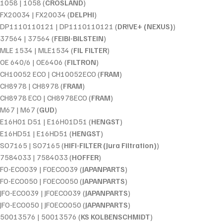
1058 | 1058 (
CROSLAND
)
FX20034 | FX20034 (
DELPHI
)
DP1110110121 | DP1110110121 (
DR!VE+ (NEXUS)
)
37564 | 37564 (
FEIBI-BILSTEIN
)
MLE 1534 | MLE1534 (
FIL FILTER
)
OE 640/6 | OE6406 (
FILTRON
)
CH10052 ECO | CH10052ECO (
FRAM
)
CH8978 | CH8978 (
FRAM
)
CH8978 ECO | CH8978ECO (
FRAM
)
M67 | M67 (
GUD
)
E16H01 D51 | E16H01D51 (
HENGST
)
E16HD51 | E16HD51 (
HENGST
)
SO7165 | SO7165 (
HIFI-FILTER (Jura Filtration)
)
7584033 | 7584033 (
HOFFER
)
FO-ECO039 | FOECO039 (
JAPANPARTS
)
FO-ECO050 | FOECO050 (
JAPANPARTS
)
JFO-ECO039 | JFOECO039 (
JAPANPARTS
)
JFO-ECO050 | JFOECO050 (
JAPANPARTS
)
50013576 | 50013576 (
KS KOLBENSCHMIDT
)