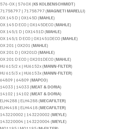
576-OX | 576OX (
KS KOLBENSCHMIDT
)
71758797 | 71758797 (
MAGNETI MARELLI
)
OX 145 D | OX145D (
MAHLE
)
OX 145 D ECO | OX145DECO (
MAHLE
)
OX 145/1 D | OX1451D (
MAHLE
)
OX 145/1 D ECO | OX1451DECO (
MAHLE
)
OX 201 | OX201 (
MAHLE
)
OX 201 D | OX201D (
MAHLE
)
OX 201 D ECO | OX201DECO (
MAHLE
)
HU 615/2 x | HU6152x (
MANN-FILTER
)
HU 615/3 x | HU6153x (
MANN-FILTER
)
64809 | 64809 (
MAPCO
)
14033 | 14033 (
MEAT & DORIA
)
14102 | 14102 (
MEAT & DORIA
)
ELH4288 | ELH4288 (
MECAFILTER
)
ELH4418 | ELH4418 (
MECAFILTER
)
143220002 | 143220002 (
MEYLE
)
143220004 | 143220004 (
MEYLE
)
MO1195 | MO1195 (
M-FILTER
)