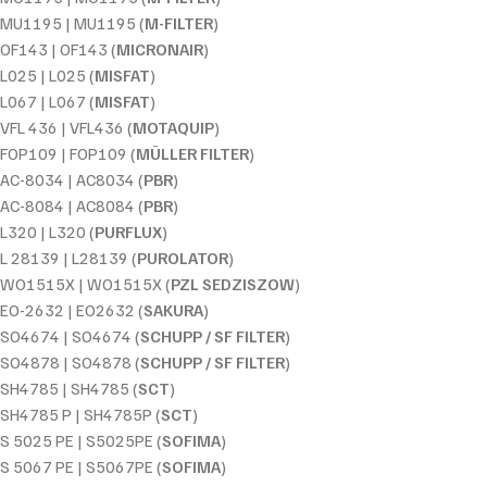
MU1195 | MU1195 (
M-FILTER
)
OF143 | OF143 (
MICRONAIR
)
L025 | L025 (
MISFAT
)
L067 | L067 (
MISFAT
)
VFL 436 | VFL436 (
MOTAQUIP
)
FOP109 | FOP109 (
MÜLLER FILTER
)
AC-8034 | AC8034 (
PBR
)
AC-8084 | AC8084 (
PBR
)
L320 | L320 (
PURFLUX
)
L 28139 | L28139 (
PUROLATOR
)
WO1515X | WO1515X (
PZL SEDZISZOW
)
EO-2632 | EO2632 (
SAKURA
)
SO4674 | SO4674 (
SCHUPP / SF FILTER
)
SO4878 | SO4878 (
SCHUPP / SF FILTER
)
SH4785 | SH4785 (
SCT
)
SH4785 P | SH4785P (
SCT
)
S 5025 PE | S5025PE (
SOFIMA
)
S 5067 PE | S5067PE (
SOFIMA
)