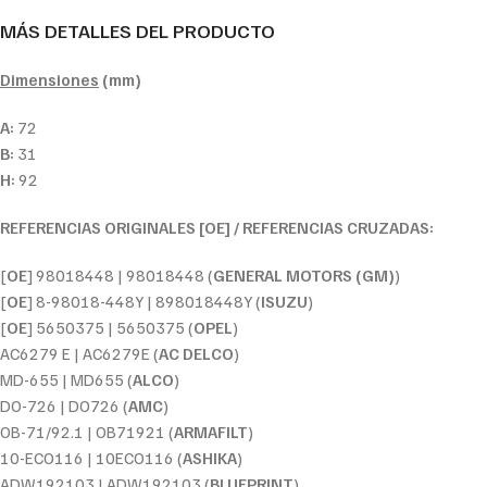
MÁS DETALLES DEL PRODUCTO
Dimensiones
(mm)
A:
72
B:
31
H:
92
REFERENCIAS ORIGINALES [OE] / REFERENCIAS CRUZADAS:
[
OE
] 98018448 | 98018448 (
GENERAL MOTORS (GM)
)
[
OE
] 8-98018-448Y | 898018448Y (
ISUZU
)
[
OE
] 5650375 | 5650375 (
OPEL
)
AC6279 E | AC6279E (
AC DELCO
)
MD-655 | MD655 (
ALCO
)
DO-726 | DO726 (
AMC
)
OB-71/92.1 | OB71921 (
ARMAFILT
)
10-ECO116 | 10ECO116 (
ASHIKA
)
ADW192103 | ADW192103 (
BLUEPRINT
)