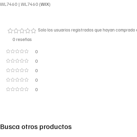
WL7460 | WL7460 (
WIX
)
Solo los usuarios registrados que hayan comprado
0 reseñas
0
0
0
0
0
Busca otros productos