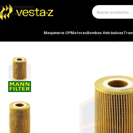
Skip to navigation
Skip to main content
Maquinaria OP
Motores
Bombas Hidráulicas
Tran
Inicio
Miscelánea - otros
Otros
FILTRO DE ACEITE HU 820/1 y MANN-F