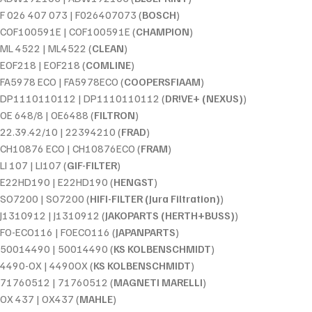
F 026 407 073 | F026407073 (
BOSCH
)
COF100591E | COF100591E (
CHAMPION
)
ML 4522 | ML4522 (
CLEAN
)
EOF218 | EOF218 (
COMLINE
)
FA5978 ECO | FA5978ECO (
COOPERSFIAAM
)
DP1110110112 | DP1110110112 (
DR!VE+ (NEXUS)
)
OE 648/8 | OE6488 (
FILTRON
)
22.39.42/10 | 22394210 (
FRAD
)
CH10876 ECO | CH10876ECO (
FRAM
)
LI 107 | LI107 (
GIF-FILTER
)
E22HD190 | E22HD190 (
HENGST
)
SO7200 | SO7200 (
HIFI-FILTER (Jura Filtration)
)
J1310912 | J1310912 (
JAKOPARTS (HERTH+BUSS)
)
FO-ECO116 | FOECO116 (
JAPANPARTS
)
50014490 | 50014490 (
KS KOLBENSCHMIDT
)
4490-OX | 4490OX (
KS KOLBENSCHMIDT
)
71760512 | 71760512 (
MAGNETI MARELLI
)
OX 437 | OX437 (
MAHLE
)