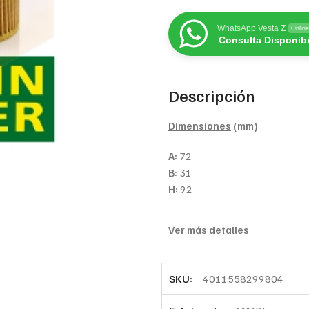
WhatsApp Vesta Z
Online
Consulta Disponibi
Descripción
Dimensiones
(mm)
A:
72
B:
31
H:
92
Ver más detalles
SKU:
4011558299804