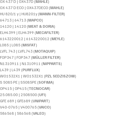
OX 437 D | OX437D (
MAHLE
)
OX 437 D ECO | OX437DECO (
MAHLE
)
HU 820/1 y | HU8201y (
MANN-FILTER
)
64713 | 64713 (
MAPCO
)
14120 | 14120 (
MEAT & DORIA
)
ELH4399 | ELH4399 (
MECAFILTER
)
6143220012 | 6143220012 (
MEYLE
)
L085 | L085 (
MISFAT
)
LVFL 743 | LVFL743 (
MOTAQUIP
)
FOP347 | FOP347 (
MÜLLER FILTER
)
N1310911 | N1310911 (
NIPPARTS
)
L439 | L439 (
PURFLUX
)
WO1532X1 | WO1532X1 (
PZL SEDZISZOW
)
S 5085 PE | S5085PE (
SOFIMA
)
OP415 | OP415 (
TECNOCAR
)
25.085.00 | 2508500 (
UFI
)
GFE 689 | GFE689 (
UNIPART
)
V40-0765 | V400765 (
VAICO
)
586568 | 586568 (
VALEO
)