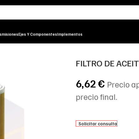
smisiones
Ejes Y Componentes
Implementos
ER
FILTRO DE ACEI
6,62
€
Precio a
precio final.
Solicitar consulta