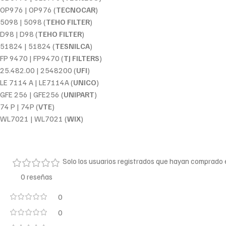
OP976 | OP976 (
TECNOCAR
)
5098 | 5098 (
TEHO FILTER
)
D98 | D98 (
TEHO FILTER
)
51824 | 51824 (
TESNILCA
)
FP 9470 | FP9470 (
TJ FILTERS
)
25.482.00 | 2548200 (
UFI
)
LE 7114 A | LE7114A (
UNICO
)
GFE 256 | GFE256 (
UNIPART
)
74 P | 74P (
VTE
)
WL7021 | WL7021 (
WIX
)
Solo los usuarios registrados que hayan comprado
0 reseñas
0
0