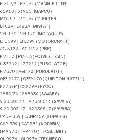
H 719/2 | H7192 (
MANN-FILTER
)
61910 | 61910 (
MAPCO
)
MO159 | MO159 (
M-FILTER
)
L482A | L482A (
MISFAT
)
VFL 170 | VFL170 (
MOTAQUIP
)
EFL 099 | EFL099 (
MOTORCRAFT
)
AC-3123 | AC3123 (
PBR
)
PMFL 3 | PMFL3 (
POWERTRAIN
)
L 37262 | L37262 (
PUROLATOR
)
PM370 | PM370 (
PUROLATOR
)
QFF 9470 | QFF9470 (
QUINTON HAZELL
)
R2239P | R2239P (
RYCO
)
2850/30 | 285030 (
SAVARA
)
9.20.305.11 | 92030511 (
SAVARA
)
9.20.305.17 | 92030517 (
SAVARA
)
CANP 359 | CANP359 (
SOPARIS
)
CAP 359 | CAP359 (
SOPARIS
)
FP 9470 | FP9470 (
TECALEMIT
)
OL 0976 | OL0976 (
TECNECO
)