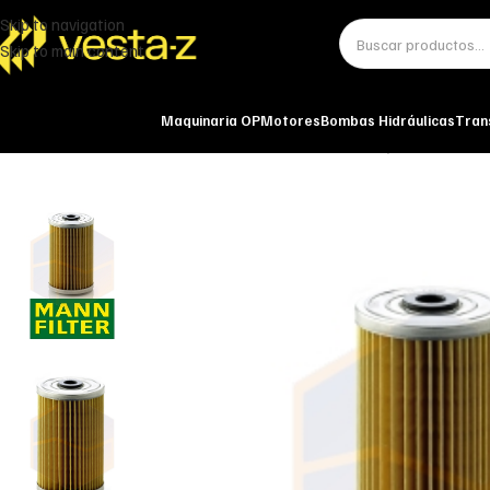
Skip to navigation
Skip to main content
Maquinaria OP
Motores
Bombas Hidráulicas
Tran
Inicio
Miscelánea - otros
Otros
FILTRO DE ACEITE H 719/2 MANN-FILT