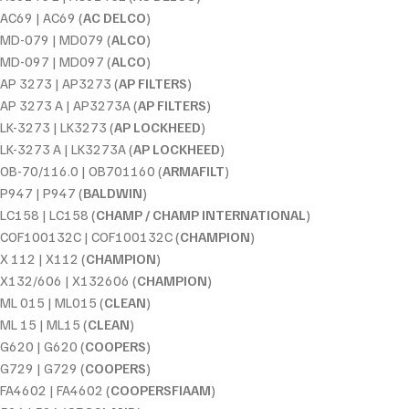
AC69 | AC69 (
AC DELCO
)
MD-079 | MD079 (
ALCO
)
MD-097 | MD097 (
ALCO
)
AP 3273 | AP3273 (
AP FILTERS
)
AP 3273 A | AP3273A (
AP FILTERS
)
LK-3273 | LK3273 (
AP LOCKHEED
)
LK-3273 A | LK3273A (
AP LOCKHEED
)
OB-70/116.0 | OB701160 (
ARMAFILT
)
P947 | P947 (
BALDWIN
)
LC158 | LC158 (
CHAMP / CHAMP INTERNATIONAL
)
COF100132C | COF100132C (
CHAMPION
)
X 112 | X112 (
CHAMPION
)
X132/606 | X132606 (
CHAMPION
)
ML 015 | ML015 (
CLEAN
)
ML 15 | ML15 (
CLEAN
)
G620 | G620 (
COOPERS
)
G729 | G729 (
COOPERS
)
FA4602 | FA4602 (
COOPERSFIAAM
)