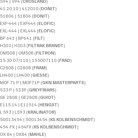
594 | 594 (
CROSLAND
)
41.20.10 | 412010 (
DONIT
)
51806 | 51806 (
DONIT
)
EXF-444 | EXF444 (
ELOFIC
)
EXL-444 | EXL444 (
ELOFIC
)
BP 641 | BP641 (
FILT
)
H303 | H303 (
FILTRAK BRANDT
)
OM508 | OM508 (
FILTRON
)
15.30.07/110 | 153007110 (
FRAD
)
C2808 | C2808 (
FRAM
)
LH400 | LH400 (
GIESSE
)
MOF 71 P | MOF71P (
GKN MASTERPARTS
)
533 P | 533P (
GREYFRIARS
)
GE 2808 | GE2808 (
GUIOT
)
E115.14 | E11514 (
HENGST
)
L 593 | L593 (
KRALINATOR
)
50013454 | 50013454 (
KS KOLBENSCHMIDT
)
454-FX | 454FX (
KS KOLBENSCHMIDT
)
OX 84 | OX84 (
MAHLE
)