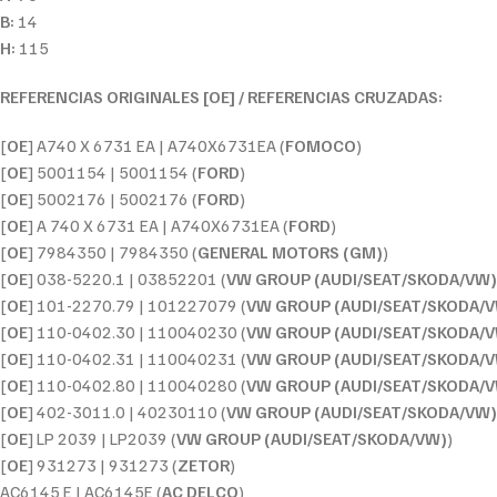
B:
14
H:
115
REFERENCIAS ORIGINALES [OE] / REFERENCIAS CRUZADAS:
[
OE
] A740 X 6731 EA | A740X6731EA (
FOMOCO
)
[
OE
] 5001154 | 5001154 (
FORD
)
[
OE
] 5002176 | 5002176 (
FORD
)
[
OE
] A 740 X 6731 EA | A740X6731EA (
FORD
)
[
OE
] 7984350 | 7984350 (
GENERAL MOTORS (GM)
)
[
OE
] 038-5220.1 | 03852201 (
VW GROUP (AUDI/SEAT/SKODA/VW)
[
OE
] 101-2270.79 | 101227079 (
VW GROUP (AUDI/SEAT/SKODA/
[
OE
] 110-0402.30 | 110040230 (
VW GROUP (AUDI/SEAT/SKODA/
[
OE
] 110-0402.31 | 110040231 (
VW GROUP (AUDI/SEAT/SKODA/
[
OE
] 110-0402.80 | 110040280 (
VW GROUP (AUDI/SEAT/SKODA/
[
OE
] 402-3011.0 | 40230110 (
VW GROUP (AUDI/SEAT/SKODA/VW)
[
OE
] LP 2039 | LP2039 (
VW GROUP (AUDI/SEAT/SKODA/VW)
)
[
OE
] 931273 | 931273 (
ZETOR
)
AC6145 E | AC6145E (
AC DELCO
)