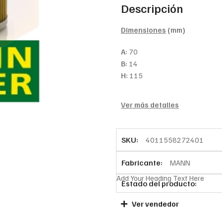
Descripción
Dimensiones
(mm)
A:
70
B:
14
H:
115
Ver más detalles
SKU:
4011558272401
Fabricante:
MANN
Add Your Heading Text Here
Estado del producto:
Ver vendedor