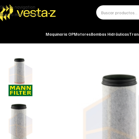
Skip to navigation
Skip to main content
Maquinaria OP
Motores
Bombas Hidráulicas
Tran
Inicio
Miscelánea - otros
Otros
ELEMENTO SECUNDARIO CF 3300 MAN