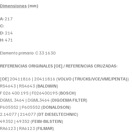
Dimensiones
(mm)
A:
217
C:
D:
214
H:
471
Elemento primario: C 33 1630
REFERENCIAS ORIGINALES [OE] / REFERENCIAS CRUZADAS:
[
OE
] 20411816 | 20411816 (
VOLVO (TRUCKS/VCE/VME/PENTA)
)
RS4643 | RS4643 (
BALDWIN
)
F 026 400 195 | F026400195 (
BOSCH
)
DGM/L 3464 | DGML3464 (
DIGOEMA FILTER
)
P605552 | P605552 (
DONALDSON
)
2.14077 | 214077 (
DT DIESELTECHNIC
)
49352 | 49352 (
FEIBI-BILSTEIN
)
RA6123 | RA6123 (
FILMAR
)