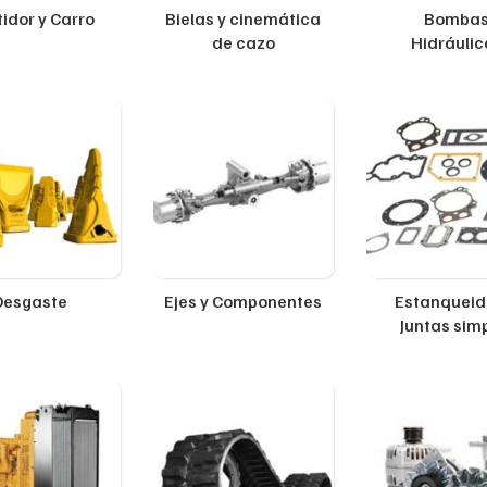
idor y Carro
Bielas y cinemática
Bomba
de cazo
Hidráulic
Desgaste
Ejes y Componentes
Estanqueid
Juntas sim