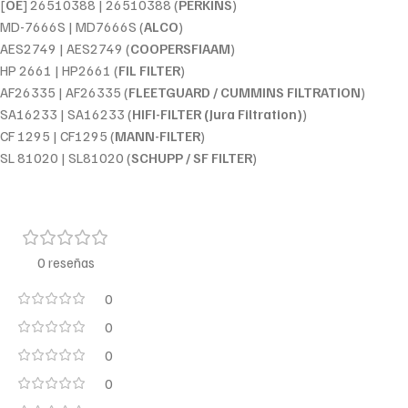
[
OE
] 26510388 | 26510388 (
PERKINS
)
MD-7666S | MD7666S (
ALCO
)
AES2749 | AES2749 (
COOPERSFIAAM
)
HP 2661 | HP2661 (
FIL FILTER
)
AF26335 | AF26335 (
FLEETGUARD / CUMMINS FILTRATION
)
SA16233 | SA16233 (
HIFI-FILTER (Jura Filtration)
)
CF 1295 | CF1295 (
MANN-FILTER
)
SL 81020 | SL81020 (
SCHUPP / SF FILTER
)
0 reseñas
0
0
0
0