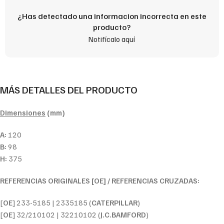
¿Has detectado una informacion incorrecta en este
producto?
Notifícalo aquí
MÁS DETALLES DEL PRODUCTO
Dimensiones
(mm)
A:
120
B:
98
H:
375
REFERENCIAS ORIGINALES [OE] / REFERENCIAS CRUZADAS:
[
OE
] 233-5185 | 2335185 (
CATERPILLAR
)
[
OE
] 32/210102 | 32210102 (
J.C.BAMFORD
)